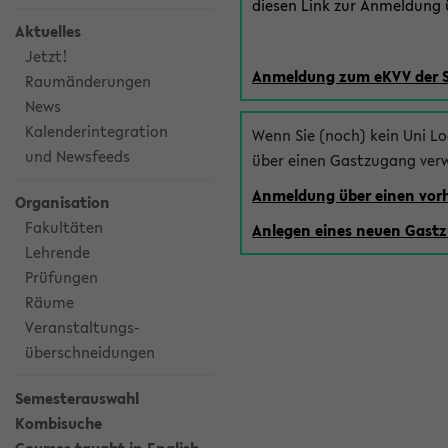
diesen Link zur Anmeldung ü
Aktuelles
Jetzt!
Anmeldung zum eKVV der 
Raumänderungen
News
Kalenderintegration
Wenn Sie (noch) kein Uni L
und Newsfeeds
über einen Gastzugang ver
Anmeldung über einen vo
Organisation
Fakultäten
Anlegen eines neuen Gast
Lehrende
Prüfungen
Räume
Veranstaltungs-
überschneidungen
Semesterauswahl
Kombisuche