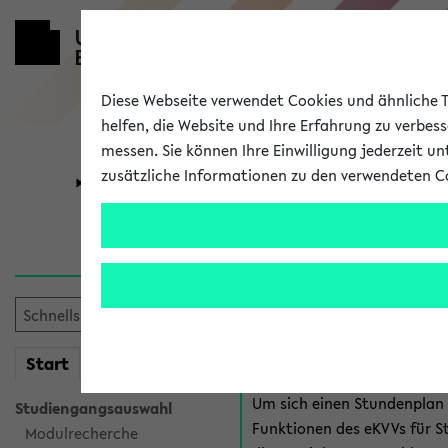
Diese Webseite verwendet Cookies und ähnliche Te
helfen, die Website und Ihre Erfahrung zu verbes
messen. Sie können Ihre Einwilligung jederzeit u
zusätzliche Informationen zu den verwendeten C
Universität
Forschung
Anmeldung 
Es gibt mehrere Möglichkeiten
eKVV für Studiere
mein
Start
eKVV
Um sich einen Stundenplan z
Studiengangsauswahl
Funktionen des eKVVs für S
Modulrecherche