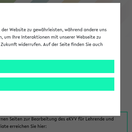
eKVV
ät der Website zu gewährleisten, während andere uns
h, um Ihre Interaktionen mit unserer Webseite zu
Zukunft widerrufen. Auf der Seite finden Sie auch
Meine Uni
EN
ANMELDEN
aus:
für Mitarbeiter*innen
rnen Seiten zur Bearbeitung des eKVV für Lehrende und
iate erreichen Sie hier: