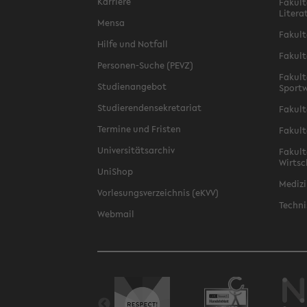
Karriere
Fakult
Litera
Mensa
Fakult
Hilfe und Notfall
Fakult
Personen-Suche (PEVZ)
Fakult
Studienangebot
Sportw
Studierendensekretariat
Fakult
Termine und Fristen
Fakult
Universitätsarchiv
Fakult
Wirtsc
UniShop
Medizi
Vorlesungsverzeichnis (eKVV)
Techni
Webmail