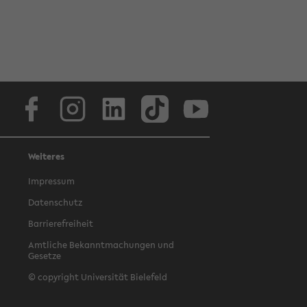
Facebook
Instagram
LinkedIn
TikTok
Youtube
Weiteres
Impressum
Datenschutz
Barrierefreiheit
Amtliche Bekanntmachungen und
Gesetze
© copyright Universität Bielefeld