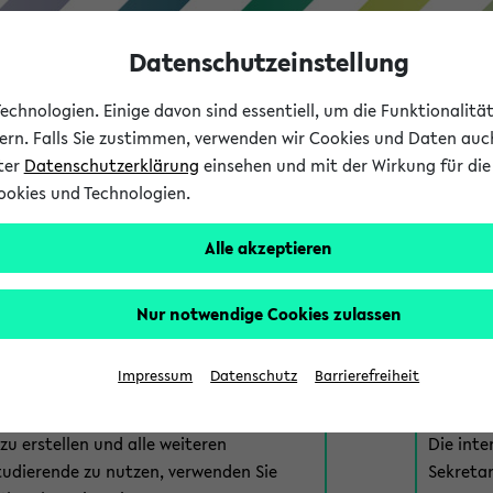
Datenschutzeinstellung
chnologien. Einige davon sind essentiell, um die Funktionalit
sern. Falls Sie zustimmen, verwenden wir Cookies und Daten auc
nter
Datenschutzerklärung
einsehen und mit der Wirkung für die 
ookies und Technologien.
Studium
Lehre
International
Alle akzeptieren
am eKVV
Nur notwendige Cookies zulassen
 zur Anmeldung am eKVV. Bitte wählen Sie die für Sie richtige 
Impressum
Datenschutz
Barrierefreiheit
nde
eKVV 
u erstellen und alle weiteren
Die inte
tudierende zu nutzen, verwenden Sie
Sekretar