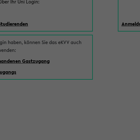
ber Ihr Uni Login:
Studierenden
Anmeldu
ogin haben, können Sie das eKVV auch
wenden:
rhandenen Gastzugang
zugangs