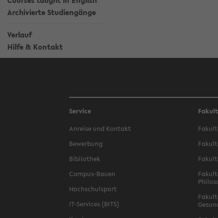
Courses taught in English
Archivierte Studiengänge
Verlauf
Hilfe & Kontakt
Service
Fakul
Anreise und Kontakt
Fakult
Bewerbung
Fakult
Bibliothek
Fakult
Campus-Bauen
Fakult
Philos
Hochschulsport
Fakult
IT-Services (BITS)
Gesun