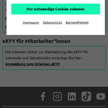
Wenn Sie (noch) kein Uni Login haben, können Sie das
Nur notwendige Cookies zulassen
eKVV auch über einen Gastzugang verwenden:
Anmeldung über einen vorhandenen Gastzugang
Impressum
Datenschutz
Barrierefreiheit
Anlegen eines neuen Gastzugangs
eKVV für Mitarbeiter*innen
Die internen Seiten zur Bearbeitung des eKVV für
Lehrende und Sekretariate erreichen Sie hier:
Anmeldung zum internen eKVV
Facebook
Instagram
LinkedIn
TikTok
Youtube