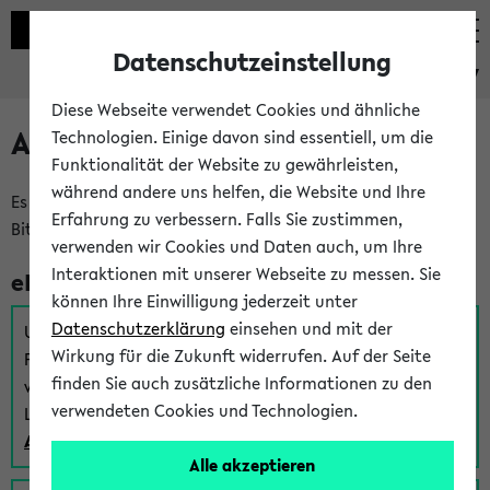
Datenschutzeinstellung
eKVV
Diese Webseite verwendet Cookies und ähnliche
Anmeldung am eKVV
Technologien. Einige davon sind essentiell, um die
Funktionalität der Website zu gewährleisten,
während andere uns helfen, die Website und Ihre
Es gibt mehrere Möglichkeiten zur Anmeldung am eKVV.
Erfahrung zu verbessern. Falls Sie zustimmen,
Bitte wählen Sie die für Sie richtige aus:
verwenden wir Cookies und Daten auch, um Ihre
Interaktionen mit unserer Webseite zu messen. Sie
eKVV für Studierende
können Ihre Einwilligung jederzeit unter
Datenschutzerklärung
einsehen und mit der
Um sich einen Stundenplan zu erstellen und alle weiteren
Wirkung für die Zukunft widerrufen. Auf der Seite
Funktionen des eKVVs für Studierende zu nutzen,
finden Sie auch zusätzliche Informationen zu den
verwenden Sie diesen Link zur Anmeldung über Ihr Uni
verwendeten Cookies und Technologien.
Login:
Anmeldung zum eKVV der Studierenden
Alle akzeptieren