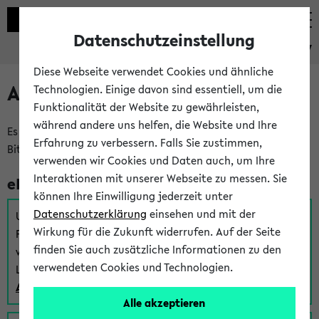
Datenschutzeinstellung
eKVV
Diese Webseite verwendet Cookies und ähnliche
Anmeldung am eKVV
Technologien. Einige davon sind essentiell, um die
Funktionalität der Website zu gewährleisten,
während andere uns helfen, die Website und Ihre
Es gibt mehrere Möglichkeiten zur Anmeldung am eKVV.
Erfahrung zu verbessern. Falls Sie zustimmen,
Bitte wählen Sie die für Sie richtige aus:
verwenden wir Cookies und Daten auch, um Ihre
Interaktionen mit unserer Webseite zu messen. Sie
eKVV für Studierende
können Ihre Einwilligung jederzeit unter
Datenschutzerklärung
einsehen und mit der
Um sich einen Stundenplan zu erstellen und alle weiteren
Wirkung für die Zukunft widerrufen. Auf der Seite
Funktionen des eKVVs für Studierende zu nutzen,
finden Sie auch zusätzliche Informationen zu den
verwenden Sie diesen Link zur Anmeldung über Ihr Uni
verwendeten Cookies und Technologien.
Login:
Anmeldung zum eKVV der Studierenden
Alle akzeptieren