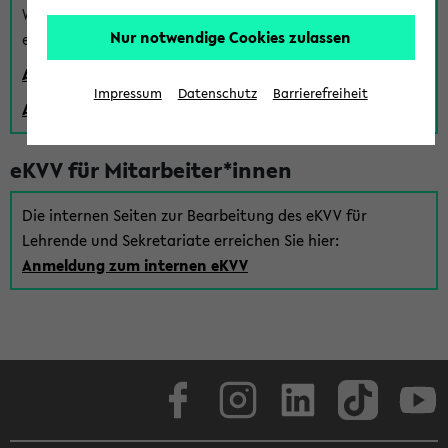
Wenn Sie (noch) kein Uni Login haben, können Sie das
Nur notwendige Cookies zulassen
eKVV auch über einen Gastzugang verwenden:
Anmeldung über einen vorhandenen Gastzugang
Impressum
Datenschutz
Barrierefreiheit
Anlegen eines neuen Gastzugangs
eKVV für Mitarbeiter*innen
Die internen Seiten zur Bearbeitung des eKVV für
Lehrende und Sekretariate erreichen Sie hier:
Anmeldung zum internen eKVV
Facebook
Instagram
LinkedIn
TikTok
Youtube