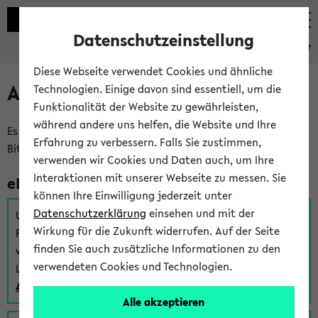
Datenschutzeinstellung
eKVV
Diese Webseite verwendet Cookies und ähnliche
Anmeldung am eKVV
Technologien. Einige davon sind essentiell, um die
Funktionalität der Website zu gewährleisten,
während andere uns helfen, die Website und Ihre
Es gibt mehrere Möglichkeiten zur Anmeldung am eKVV.
Erfahrung zu verbessern. Falls Sie zustimmen,
Bitte wählen Sie die für Sie richtige aus:
verwenden wir Cookies und Daten auch, um Ihre
Interaktionen mit unserer Webseite zu messen. Sie
eKVV für Studierende
können Ihre Einwilligung jederzeit unter
Datenschutzerklärung
einsehen und mit der
Um sich einen Stundenplan zu erstellen und alle weiteren
Wirkung für die Zukunft widerrufen. Auf der Seite
Funktionen des eKVVs für Studierende zu nutzen,
finden Sie auch zusätzliche Informationen zu den
verwenden Sie diesen Link zur Anmeldung über Ihr Uni
verwendeten Cookies und Technologien.
Login:
Anmeldung zum eKVV der Studierenden
Alle akzeptieren