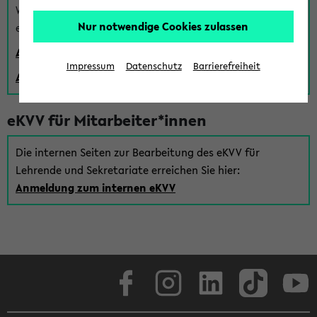
Wenn Sie (noch) kein Uni Login haben, können Sie das
Nur notwendige Cookies zulassen
eKVV auch über einen Gastzugang verwenden:
Anmeldung über einen vorhandenen Gastzugang
Impressum
Datenschutz
Barrierefreiheit
Anlegen eines neuen Gastzugangs
eKVV für Mitarbeiter*innen
Die internen Seiten zur Bearbeitung des eKVV für
Lehrende und Sekretariate erreichen Sie hier:
Anmeldung zum internen eKVV
Facebook
Instagram
LinkedIn
TikTok
Youtube