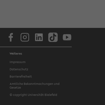
Facebook
Instagram
LinkedIn
TikTok
Youtube
Weiteres
Impressum
Datenschutz
Barrierefreiheit
Amtliche Bekanntmachungen und
Gesetze
© copyright Universität Bielefeld