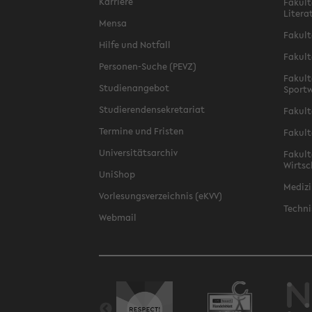
Karriere
Fakult
Litera
Mensa
Fakult
Hilfe und Notfall
Fakult
Personen-Suche (PEVZ)
Fakult
Studienangebot
Sportw
Studierendensekretariat
Fakult
Termine und Fristen
Fakult
Universitätsarchiv
Fakult
Wirtsc
UniShop
Medizi
Vorlesungsverzeichnis (eKVV)
Techni
Webmail