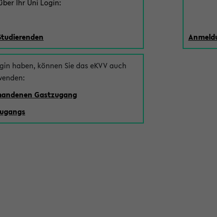
ber Ihr Uni Login:
Studierenden
Anmeldu
ogin haben, können Sie das eKVV auch
wenden:
rhandenen Gastzugang
zugangs