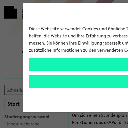
Diese Webseite verwendet Cookies und ähnliche Te
helfen, die Website und Ihre Erfahrung zu verbes
messen. Sie können Ihre Einwilligung jederzeit u
zusätzliche Informationen zu den verwendeten C
Universität
Forschung
Anmeldung 
Es gibt mehrere Möglichkeiten
eKVV für Studiere
mein
Start
eKVV
Um sich einen Stundenplan z
Studiengangsauswahl
Funktionen des eKVVs für S
Modulrecherche