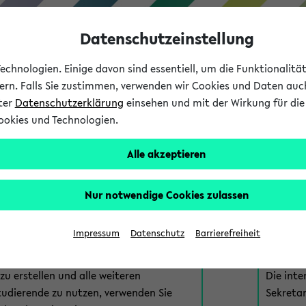
Datenschutzeinstellung
chnologien. Einige davon sind essentiell, um die Funktionalit
sern. Falls Sie zustimmen, verwenden wir Cookies und Daten auc
nter
Datenschutzerklärung
einsehen und mit der Wirkung für die 
ookies und Technologien.
Studium
Lehre
International
Alle akzeptieren
am eKVV
Nur notwendige Cookies zulassen
 zur Anmeldung am eKVV. Bitte wählen Sie die für Sie richtige 
Impressum
Datenschutz
Barrierefreiheit
nde
eKVV 
u erstellen und alle weiteren
Die inte
tudierende zu nutzen, verwenden Sie
Sekretar