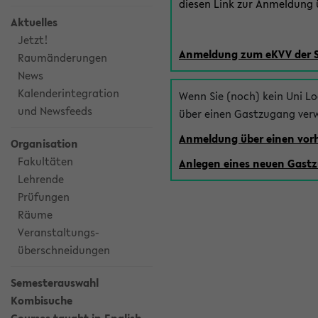
diesen Link zur Anmeldung ü
Aktuelles
Jetzt!
Anmeldung zum eKVV der 
Raumänderungen
News
Kalenderintegration
Wenn Sie (noch) kein Uni L
und Newsfeeds
über einen Gastzugang ver
Anmeldung über einen vo
Organisation
Fakultäten
Anlegen eines neuen Gast
Lehrende
Prüfungen
Räume
Veranstaltungs-
überschneidungen
Semesterauswahl
Kombisuche