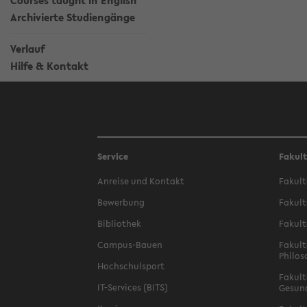
Courses taught in English
Archivierte Studiengänge
Verlauf
Hilfe & Kontakt
Service
Fakul
Anreise und Kontakt
Fakult
Bewerbung
Fakult
Bibliothek
Fakult
Campus-Bauen
Fakult
Philos
Hochschulsport
Fakult
IT-Services (BITS)
Gesun