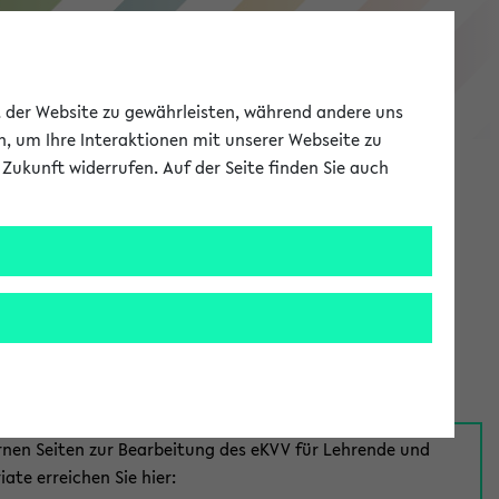
eKVV
ät der Website zu gewährleisten, während andere uns
h, um Ihre Interaktionen mit unserer Webseite zu
Zukunft widerrufen. Auf der Seite finden Sie auch
Meine Uni
EN
ANMELDEN
aus:
für Mitarbeiter*innen
rnen Seiten zur Bearbeitung des eKVV für Lehrende und
iate erreichen Sie hier: