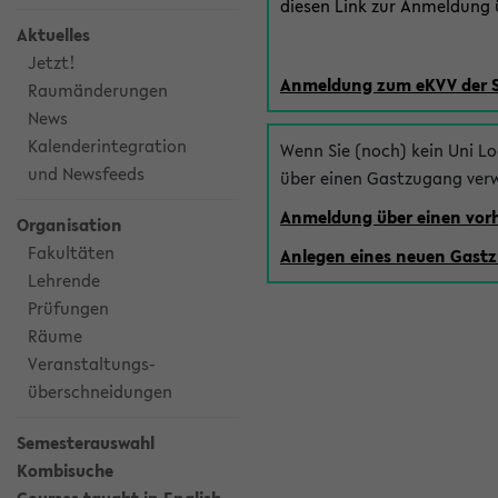
diesen Link zur Anmeldung ü
Aktuelles
Jetzt!
Anmeldung zum eKVV der 
Raumänderungen
News
Kalenderintegration
Wenn Sie (noch) kein Uni L
und Newsfeeds
über einen Gastzugang ver
Anmeldung über einen vo
Organisation
Fakultäten
Anlegen eines neuen Gast
Lehrende
Prüfungen
Räume
Veranstaltungs-
überschneidungen
Semesterauswahl
Kombisuche