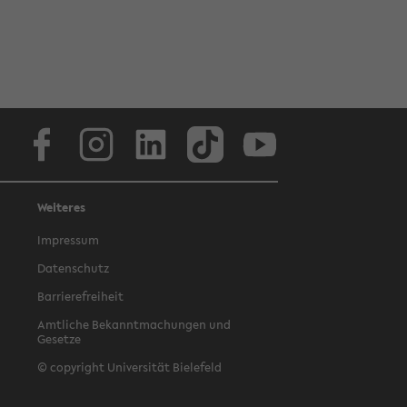
Facebook
Instagram
LinkedIn
TikTok
Youtube
Weiteres
Impressum
Datenschutz
Barrierefreiheit
Amtliche Bekanntmachungen und
Gesetze
© copyright Universität Bielefeld