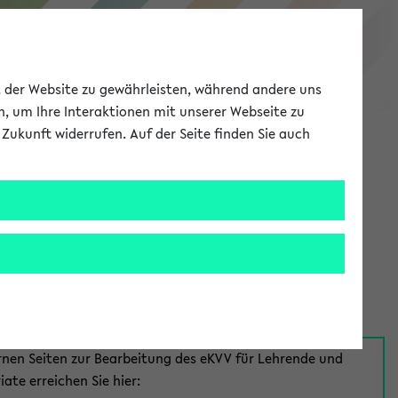
eKVV
ät der Website zu gewährleisten, während andere uns
h, um Ihre Interaktionen mit unserer Webseite zu
Zukunft widerrufen. Auf der Seite finden Sie auch
Meine Uni
EN
ANMELDEN
aus:
für Mitarbeiter*innen
rnen Seiten zur Bearbeitung des eKVV für Lehrende und
iate erreichen Sie hier: