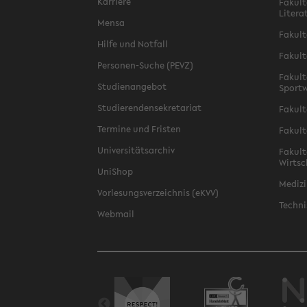
Karriere
Fakult
Litera
Mensa
Fakult
Hilfe und Notfall
Fakult
Personen-Suche (PEVZ)
Fakult
Studienangebot
Sportw
Studierendensekretariat
Fakult
Termine und Fristen
Fakult
Universitätsarchiv
Fakult
Wirtsc
UniShop
Medizi
Vorlesungsverzeichnis (eKVV)
Techni
Webmail