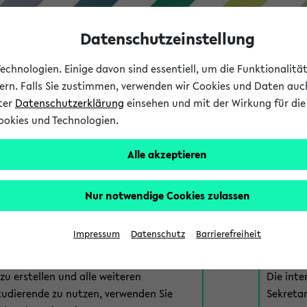
Datenschutzeinstellung
chnologien. Einige davon sind essentiell, um die Funktionalit
sern. Falls Sie zustimmen, verwenden wir Cookies und Daten auc
nter
Datenschutzerklärung
einsehen und mit der Wirkung für die 
ookies und Technologien.
Studium
Lehre
International
Alle akzeptieren
am eKVV
Nur notwendige Cookies zulassen
 zur Anmeldung am eKVV. Bitte wählen Sie die für Sie richtige 
Impressum
Datenschutz
Barrierefreiheit
nde
eKVV 
u erstellen und alle weiteren
Die inte
tudierende zu nutzen, verwenden Sie
Sekretar