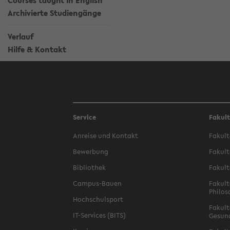
Courses taught in English
Archivierte Studiengänge
Verlauf
Hilfe & Kontakt
Service
Fakul
Anreise und Kontakt
Fakult
Bewerbung
Fakult
Bibliothek
Fakult
Campus-Bauen
Fakult
Philos
Hochschulsport
Fakult
IT-Services (BITS)
Gesun