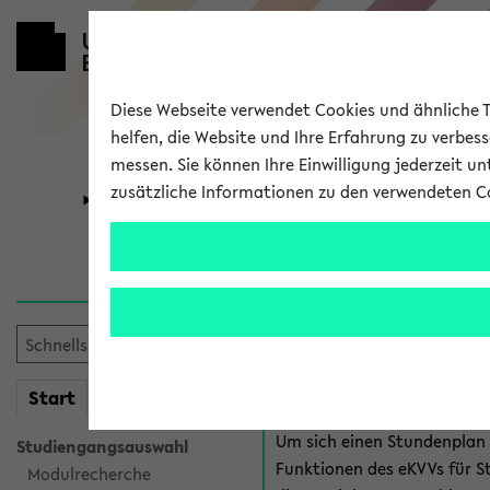
Diese Webseite verwendet Cookies und ähnliche Te
helfen, die Website und Ihre Erfahrung zu verbes
messen. Sie können Ihre Einwilligung jederzeit u
zusätzliche Informationen zu den verwendeten C
Universität
Forschung
Anmeldung 
Es gibt mehrere Möglichkeiten
eKVV für Studiere
mein
Start
eKVV
Um sich einen Stundenplan z
Studiengangsauswahl
Funktionen des eKVVs für S
Modulrecherche