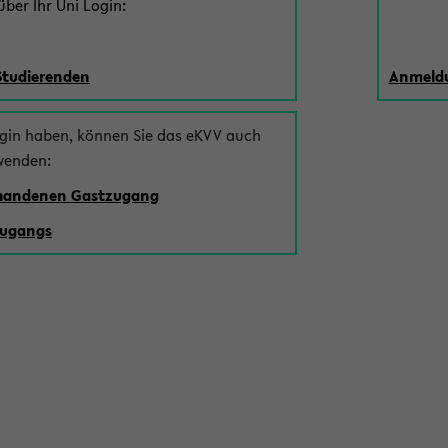
ber Ihr Uni Login:
Studierenden
Anmeldu
ogin haben, können Sie das eKVV auch
wenden:
rhandenen Gastzugang
zugangs