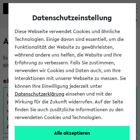
Datenschutzeinstellung
eKVV
Diese Webseite verwendet Cookies und ähnliche
Anmeldung am eKVV
Technologien. Einige davon sind essentiell, um die
Funktionalität der Website zu gewährleisten,
während andere uns helfen, die Website und Ihre
Es gibt mehrere Möglichkeiten zur Anmeldung am eKVV.
Erfahrung zu verbessern. Falls Sie zustimmen,
Bitte wählen Sie die für Sie richtige aus:
verwenden wir Cookies und Daten auch, um Ihre
Interaktionen mit unserer Webseite zu messen. Sie
eKVV für Studierende
können Ihre Einwilligung jederzeit unter
Datenschutzerklärung
einsehen und mit der
Um sich einen Stundenplan zu erstellen und alle weiteren
Wirkung für die Zukunft widerrufen. Auf der Seite
Funktionen des eKVVs für Studierende zu nutzen,
finden Sie auch zusätzliche Informationen zu den
verwenden Sie diesen Link zur Anmeldung über Ihr Uni
verwendeten Cookies und Technologien.
Login:
Anmeldung zum eKVV der Studierenden
Alle akzeptieren