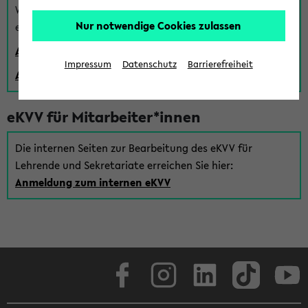
Wenn Sie (noch) kein Uni Login haben, können Sie das
Nur notwendige Cookies zulassen
eKVV auch über einen Gastzugang verwenden:
Anmeldung über einen vorhandenen Gastzugang
Impressum
Datenschutz
Barrierefreiheit
Anlegen eines neuen Gastzugangs
eKVV für Mitarbeiter*innen
Die internen Seiten zur Bearbeitung des eKVV für
Lehrende und Sekretariate erreichen Sie hier:
Anmeldung zum internen eKVV
Facebook
Instagram
LinkedIn
TikTok
Youtube