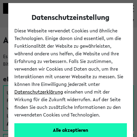
Datenschutzeinstellung
eKVV
Diese Webseite verwendet Cookies und ähnliche
Anmeldung am eKVV
Technologien. Einige davon sind essentiell, um die
Funktionalität der Website zu gewährleisten,
während andere uns helfen, die Website und Ihre
Es gibt mehrere Möglichkeiten zur Anmeldung am eKVV.
Erfahrung zu verbessern. Falls Sie zustimmen,
Bitte wählen Sie die für Sie richtige aus:
verwenden wir Cookies und Daten auch, um Ihre
Interaktionen mit unserer Webseite zu messen. Sie
eKVV für Studierende
können Ihre Einwilligung jederzeit unter
Datenschutzerklärung
einsehen und mit der
Um sich einen Stundenplan zu erstellen und alle weiteren
Wirkung für die Zukunft widerrufen. Auf der Seite
Funktionen des eKVVs für Studierende zu nutzen,
finden Sie auch zusätzliche Informationen zu den
verwenden Sie diesen Link zur Anmeldung über Ihr Uni
verwendeten Cookies und Technologien.
Login:
Anmeldung zum eKVV der Studierenden
Alle akzeptieren