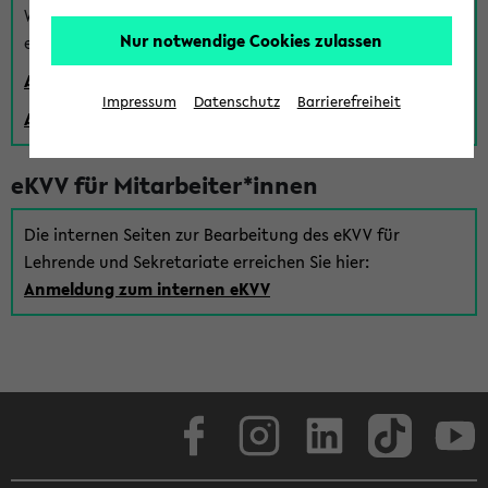
Wenn Sie (noch) kein Uni Login haben, können Sie das
Nur notwendige Cookies zulassen
eKVV auch über einen Gastzugang verwenden:
Anmeldung über einen vorhandenen Gastzugang
Impressum
Datenschutz
Barrierefreiheit
Anlegen eines neuen Gastzugangs
eKVV für Mitarbeiter*innen
Die internen Seiten zur Bearbeitung des eKVV für
Lehrende und Sekretariate erreichen Sie hier:
Anmeldung zum internen eKVV
Facebook
Instagram
LinkedIn
TikTok
Youtube