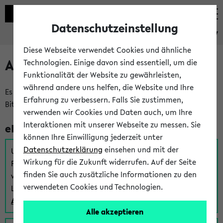
Datenschutzeinstellung
eKVV
Diese Webseite verwendet Cookies und ähnliche
Anmeldung am eKVV
Technologien. Einige davon sind essentiell, um die
Funktionalität der Website zu gewährleisten,
während andere uns helfen, die Website und Ihre
Es gibt mehrere Möglichkeiten zur Anmeldung am eKVV.
Erfahrung zu verbessern. Falls Sie zustimmen,
Bitte wählen Sie die für Sie richtige aus:
verwenden wir Cookies und Daten auch, um Ihre
Interaktionen mit unserer Webseite zu messen. Sie
eKVV für Studierende
können Ihre Einwilligung jederzeit unter
Datenschutzerklärung
einsehen und mit der
Um sich einen Stundenplan zu erstellen und alle weiteren
Wirkung für die Zukunft widerrufen. Auf der Seite
Funktionen des eKVVs für Studierende zu nutzen,
finden Sie auch zusätzliche Informationen zu den
verwenden Sie diesen Link zur Anmeldung über Ihr Uni
verwendeten Cookies und Technologien.
Login:
Anmeldung zum eKVV der Studierenden
Alle akzeptieren