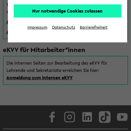
Wenn Sie (noch) kein Uni Login haben, können Sie das
Nur notwendige Cookies zulassen
eKVV auch über einen Gastzugang verwenden:
Anmeldung über einen vorhandenen Gastzugang
Impressum
Datenschutz
Barrierefreiheit
Anlegen eines neuen Gastzugangs
eKVV für Mitarbeiter*innen
Die internen Seiten zur Bearbeitung des eKVV für
Lehrende und Sekretariate erreichen Sie hier:
Anmeldung zum internen eKVV
Facebook
Instagram
LinkedIn
TikTok
Youtube