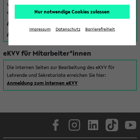
Wenn Sie (noch) kein Uni Login haben, können Sie das
Nur notwendige Cookies zulassen
eKVV auch über einen Gastzugang verwenden:
Anmeldung über einen vorhandenen Gastzugang
Impressum
Datenschutz
Barrierefreiheit
Anlegen eines neuen Gastzugangs
eKVV für Mitarbeiter*innen
Die internen Seiten zur Bearbeitung des eKVV für
Lehrende und Sekretariate erreichen Sie hier:
Anmeldung zum internen eKVV
Facebook
Instagram
LinkedIn
TikTok
Youtube