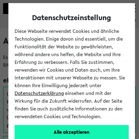
Datenschutzeinstellung
eKVV
Diese Webseite verwendet Cookies und ähnliche
Anmeldung am eKVV
Technologien. Einige davon sind essentiell, um die
Funktionalität der Website zu gewährleisten,
während andere uns helfen, die Website und Ihre
Es gibt mehrere Möglichkeiten zur Anmeldung am eKVV.
Erfahrung zu verbessern. Falls Sie zustimmen,
Bitte wählen Sie die für Sie richtige aus:
verwenden wir Cookies und Daten auch, um Ihre
Interaktionen mit unserer Webseite zu messen. Sie
eKVV für Studierende
können Ihre Einwilligung jederzeit unter
Datenschutzerklärung
einsehen und mit der
Um sich einen Stundenplan zu erstellen und alle weiteren
Wirkung für die Zukunft widerrufen. Auf der Seite
Funktionen des eKVVs für Studierende zu nutzen,
finden Sie auch zusätzliche Informationen zu den
verwenden Sie diesen Link zur Anmeldung über Ihr Uni
verwendeten Cookies und Technologien.
Login:
Anmeldung zum eKVV der Studierenden
Alle akzeptieren