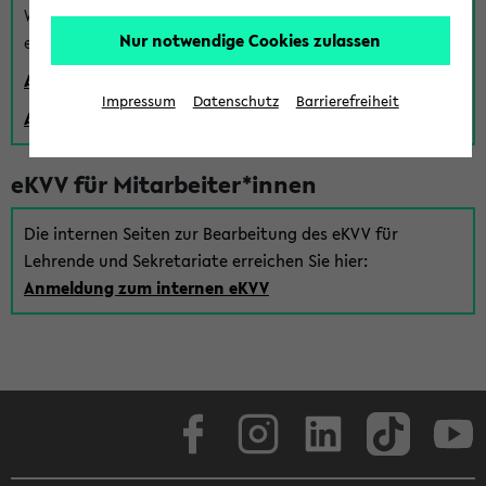
Wenn Sie (noch) kein Uni Login haben, können Sie das
Nur notwendige Cookies zulassen
eKVV auch über einen Gastzugang verwenden:
Anmeldung über einen vorhandenen Gastzugang
Impressum
Datenschutz
Barrierefreiheit
Anlegen eines neuen Gastzugangs
eKVV für Mitarbeiter*innen
Die internen Seiten zur Bearbeitung des eKVV für
Lehrende und Sekretariate erreichen Sie hier:
Anmeldung zum internen eKVV
Facebook
Instagram
LinkedIn
TikTok
Youtube