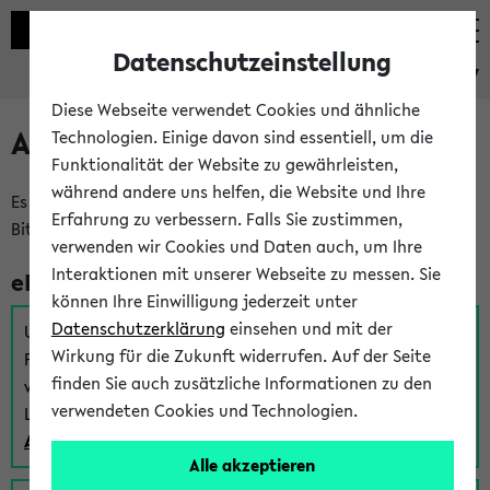
Datenschutzeinstellung
eKVV
Diese Webseite verwendet Cookies und ähnliche
Anmeldung am eKVV
Technologien. Einige davon sind essentiell, um die
Funktionalität der Website zu gewährleisten,
während andere uns helfen, die Website und Ihre
Es gibt mehrere Möglichkeiten zur Anmeldung am eKVV.
Erfahrung zu verbessern. Falls Sie zustimmen,
Bitte wählen Sie die für Sie richtige aus:
verwenden wir Cookies und Daten auch, um Ihre
Interaktionen mit unserer Webseite zu messen. Sie
eKVV für Studierende
können Ihre Einwilligung jederzeit unter
Datenschutzerklärung
einsehen und mit der
Um sich einen Stundenplan zu erstellen und alle weiteren
Wirkung für die Zukunft widerrufen. Auf der Seite
Funktionen des eKVVs für Studierende zu nutzen,
finden Sie auch zusätzliche Informationen zu den
verwenden Sie diesen Link zur Anmeldung über Ihr Uni
verwendeten Cookies und Technologien.
Login:
Anmeldung zum eKVV der Studierenden
Alle akzeptieren