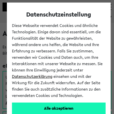
Datenschutzeinstellung
eKVV
Diese Webseite verwendet Cookies und ähnliche
Anmeldung am eKVV
Technologien. Einige davon sind essentiell, um die
Funktionalität der Website zu gewährleisten,
während andere uns helfen, die Website und Ihre
Es gibt mehrere Möglichkeiten zur Anmeldung am eKVV.
Erfahrung zu verbessern. Falls Sie zustimmen,
Bitte wählen Sie die für Sie richtige aus:
verwenden wir Cookies und Daten auch, um Ihre
Interaktionen mit unserer Webseite zu messen. Sie
eKVV für Studierende
können Ihre Einwilligung jederzeit unter
Datenschutzerklärung
einsehen und mit der
Um sich einen Stundenplan zu erstellen und alle weiteren
Wirkung für die Zukunft widerrufen. Auf der Seite
Funktionen des eKVVs für Studierende zu nutzen,
finden Sie auch zusätzliche Informationen zu den
verwenden Sie diesen Link zur Anmeldung über Ihr Uni
verwendeten Cookies und Technologien.
Login:
Anmeldung zum eKVV der Studierenden
Alle akzeptieren