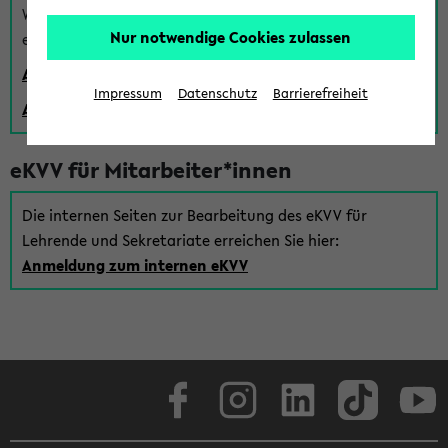
Wenn Sie (noch) kein Uni Login haben, können Sie das
Nur notwendige Cookies zulassen
eKVV auch über einen Gastzugang verwenden:
Anmeldung über einen vorhandenen Gastzugang
Impressum
Datenschutz
Barrierefreiheit
Anlegen eines neuen Gastzugangs
eKVV für Mitarbeiter*innen
Die internen Seiten zur Bearbeitung des eKVV für
Lehrende und Sekretariate erreichen Sie hier:
Anmeldung zum internen eKVV
Facebook
Instagram
LinkedIn
TikTok
Youtube