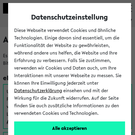
Datenschutzeinstellung
eKVV
Diese Webseite verwendet Cookies und ähnliche
Anmeldung am eKVV
Technologien. Einige davon sind essentiell, um die
Funktionalität der Website zu gewährleisten,
während andere uns helfen, die Website und Ihre
Es gibt mehrere Möglichkeiten zur Anmeldung am eKVV.
Erfahrung zu verbessern. Falls Sie zustimmen,
Bitte wählen Sie die für Sie richtige aus:
verwenden wir Cookies und Daten auch, um Ihre
Interaktionen mit unserer Webseite zu messen. Sie
eKVV für Studierende
können Ihre Einwilligung jederzeit unter
Datenschutzerklärung
einsehen und mit der
Um sich einen Stundenplan zu erstellen und alle weiteren
Wirkung für die Zukunft widerrufen. Auf der Seite
Funktionen des eKVVs für Studierende zu nutzen,
finden Sie auch zusätzliche Informationen zu den
verwenden Sie diesen Link zur Anmeldung über Ihr Uni
verwendeten Cookies und Technologien.
Login:
Anmeldung zum eKVV der Studierenden
Alle akzeptieren