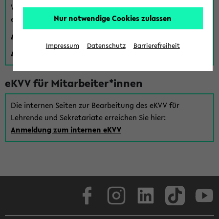
Wenn Sie (noch) kein Uni Login haben, können Sie das
Nur notwendige Cookies zulassen
eKVV auch über einen Gastzugang verwenden:
Anmeldung über einen vorhandenen Gastzugang
Impressum
Datenschutz
Barrierefreiheit
Anlegen eines neuen Gastzugangs
eKVV für Mitarbeiter*innen
Die internen Seiten zur Bearbeitung des eKVV für
Lehrende und Sekretariate erreichen Sie hier:
Anmeldung zum internen eKVV
Facebook
Instagram
LinkedIn
TikTok
Youtube