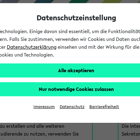
Datenschutzeinstellung
chnologien. Einige davon sind essentiell, um die Funktionalit
sern. Falls Sie zustimmen, verwenden wir Cookies und Daten auc
nter
Datenschutzerklärung
einsehen und mit der Wirkung für die 
ookies und Technologien.
Studium
Lehre
International
Alle akzeptieren
am eKVV
Nur notwendige Cookies zulassen
 zur Anmeldung am eKVV. Bitte wählen Sie die für Sie richtige 
Impressum
Datenschutz
Barrierefreiheit
nde
eKVV 
u erstellen und alle weiteren
Die inte
tudierende zu nutzen, verwenden Sie
Sekretar