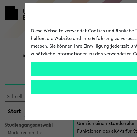
Diese Webseite verwendet Cookies und ähnliche Te
helfen, die Website und Ihre Erfahrung zu verbes
messen. Sie können Ihre Einwilligung jederzeit u
zusätzliche Informationen zu den verwendeten C
Universität
Forschung
Anmeldung 
Es gibt mehrere Möglichkeiten
eKVV für Studiere
mein
Start
eKVV
Um sich einen Stundenplan z
Studiengangsauswahl
Funktionen des eKVVs für S
Modulrecherche