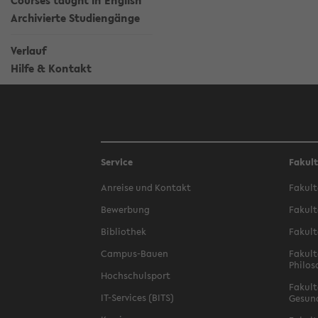
Courses taught in English
Archivierte Studiengänge
Verlauf
Hilfe & Kontakt
Service
Fakul
Anreise und Kontakt
Fakult
Bewerbung
Fakult
Bibliothek
Fakult
Campus-Bauen
Fakult
Philos
Hochschulsport
Fakult
IT-Services (BITS)
Gesun