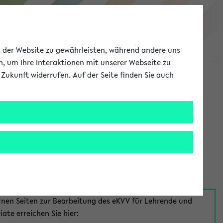
eKVV
ät der Website zu gewährleisten, während andere uns
h, um Ihre Interaktionen mit unserer Webseite zu
Zukunft widerrufen. Auf der Seite finden Sie auch
Meine Uni
EN
ANMELDEN
aus:
für Mitarbeiter*innen
rnen Seiten zur Bearbeitung des eKVV für Lehrende und
iate erreichen Sie hier: