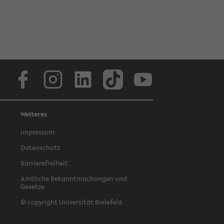
Facebook
Instagram
LinkedIn
TikTok
Youtube
Weiteres
Impressum
Datenschutz
Barrierefreiheit
Amtliche Bekanntmachungen und
Gesetze
© copyright Universität Bielefeld