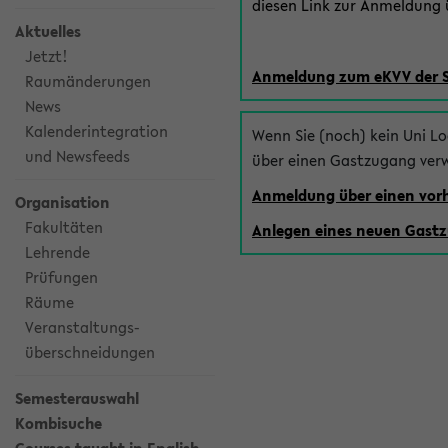
diesen Link zur Anmeldung ü
Aktuelles
Jetzt!
Anmeldung zum eKVV der 
Raumänderungen
News
Kalenderintegration
Wenn Sie (noch) kein Uni L
und Newsfeeds
über einen Gastzugang ver
Anmeldung über einen vo
Organisation
Fakultäten
Anlegen eines neuen Gast
Lehrende
Prüfungen
Räume
Veranstaltungs-
überschneidungen
Semesterauswahl
Kombisuche