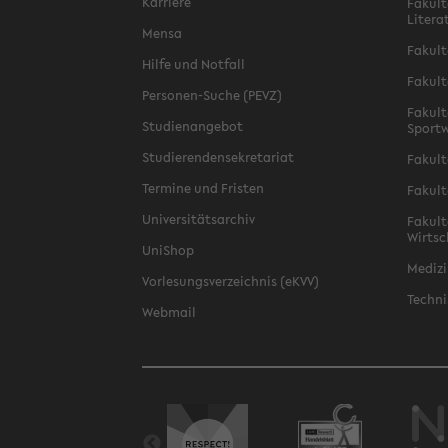
Karriere
Fakult
Litera
Mensa
Fakult
Hilfe und Notfall
Fakult
Personen-Suche (PEVZ)
Fakult
Studienangebot
Sportw
Studierendensekretariat
Fakult
Termine und Fristen
Fakult
Universitätsarchiv
Fakult
Wirtsc
UniShop
Medizi
Vorlesungsverzeichnis (eKVV)
Techni
Webmail