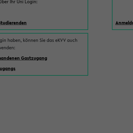
ber Ihr Uni Login:
Studierenden
Anmeldu
ogin haben, können Sie das eKVV auch
wenden:
rhandenen Gastzugang
zugangs