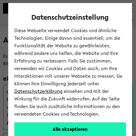
Datenschutzeinstellung
eKVV
Diese Webseite verwendet Cookies und ähnliche
Anmeldung am eKVV
Technologien. Einige davon sind essentiell, um die
Funktionalität der Website zu gewährleisten,
während andere uns helfen, die Website und Ihre
Es gibt mehrere Möglichkeiten zur Anmeldung am eKVV.
Erfahrung zu verbessern. Falls Sie zustimmen,
Bitte wählen Sie die für Sie richtige aus:
verwenden wir Cookies und Daten auch, um Ihre
Interaktionen mit unserer Webseite zu messen. Sie
eKVV für Studierende
können Ihre Einwilligung jederzeit unter
Datenschutzerklärung
einsehen und mit der
Um sich einen Stundenplan zu erstellen und alle weiteren
Wirkung für die Zukunft widerrufen. Auf der Seite
Funktionen des eKVVs für Studierende zu nutzen,
finden Sie auch zusätzliche Informationen zu den
verwenden Sie diesen Link zur Anmeldung über Ihr Uni
verwendeten Cookies und Technologien.
Login:
Anmeldung zum eKVV der Studierenden
Alle akzeptieren