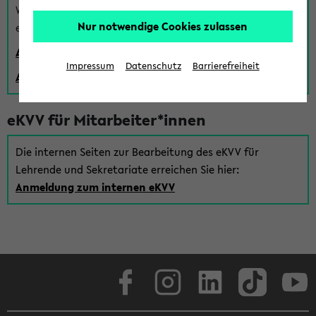
Wenn Sie (noch) kein Uni Login haben, können Sie das
Nur notwendige Cookies zulassen
eKVV auch über einen Gastzugang verwenden:
Anmeldung über einen vorhandenen Gastzugang
Impressum
Datenschutz
Barrierefreiheit
Anlegen eines neuen Gastzugangs
eKVV für Mitarbeiter*innen
Die internen Seiten zur Bearbeitung des eKVV für
Lehrende und Sekretariate erreichen Sie hier:
Anmeldung zum internen eKVV
Facebook
Instagram
LinkedIn
TikTok
Youtube