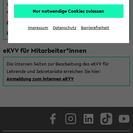
Wenn Sie (noch) kein Uni Login haben, können Sie das
Nur notwendige Cookies zulassen
eKVV auch über einen Gastzugang verwenden:
Anmeldung über einen vorhandenen Gastzugang
Impressum
Datenschutz
Barrierefreiheit
Anlegen eines neuen Gastzugangs
eKVV für Mitarbeiter*innen
Die internen Seiten zur Bearbeitung des eKVV für
Lehrende und Sekretariate erreichen Sie hier:
Anmeldung zum internen eKVV
Facebook
Instagram
LinkedIn
TikTok
Youtube