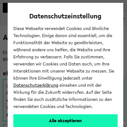
Datenschutzeinstellung
eKVV
Diese Webseite verwendet Cookies und ähnliche
Anmeldung am eKVV
Technologien. Einige davon sind essentiell, um die
Funktionalität der Website zu gewährleisten,
während andere uns helfen, die Website und Ihre
Es gibt mehrere Möglichkeiten zur Anmeldung am eKVV.
Erfahrung zu verbessern. Falls Sie zustimmen,
Bitte wählen Sie die für Sie richtige aus:
verwenden wir Cookies und Daten auch, um Ihre
Interaktionen mit unserer Webseite zu messen. Sie
eKVV für Studierende
können Ihre Einwilligung jederzeit unter
Datenschutzerklärung
einsehen und mit der
Um sich einen Stundenplan zu erstellen und alle weiteren
Wirkung für die Zukunft widerrufen. Auf der Seite
Funktionen des eKVVs für Studierende zu nutzen,
finden Sie auch zusätzliche Informationen zu den
verwenden Sie diesen Link zur Anmeldung über Ihr Uni
verwendeten Cookies und Technologien.
Login:
Anmeldung zum eKVV der Studierenden
Alle akzeptieren