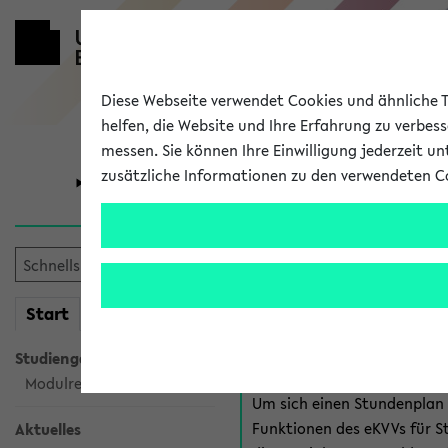
Diese Webseite verwendet Cookies und ähnliche Te
helfen, die Website und Ihre Erfahrung zu verbes
messen. Sie können Ihre Einwilligung jederzeit u
zusätzliche Informationen zu den verwendeten C
Universität
Forschung
Anmeldung 
Es gibt mehrere Möglichkeiten
mein
Start
eKVV
eKVV für Studiere
Studiengangsauswahl
Modulrecherche
Um sich einen Stundenplan z
Funktionen des eKVVs für S
Aktuelles