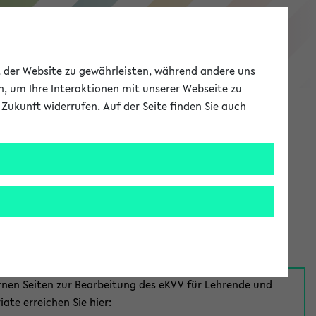
eKVV
ät der Website zu gewährleisten, während andere uns
h, um Ihre Interaktionen mit unserer Webseite zu
Zukunft widerrufen. Auf der Seite finden Sie auch
Meine Uni
EN
ANMELDEN
aus:
für Mitarbeiter*innen
rnen Seiten zur Bearbeitung des eKVV für Lehrende und
iate erreichen Sie hier: