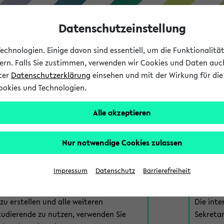
Datenschutzeinstellung
chnologien. Einige davon sind essentiell, um die Funktionalit
sern. Falls Sie zustimmen, verwenden wir Cookies und Daten auc
nter
Datenschutzerklärung
einsehen und mit der Wirkung für die 
ookies und Technologien.
Studium
Lehre
International
Alle akzeptieren
am eKVV
Nur notwendige Cookies zulassen
 zur Anmeldung am eKVV. Bitte wählen Sie die für Sie richtige 
Impressum
Datenschutz
Barrierefreiheit
nde
eKVV 
u erstellen und alle weiteren
Die inte
tudierende zu nutzen, verwenden Sie
Sekretar