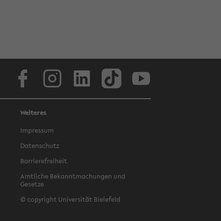
Facebook
Instagram
LinkedIn
TikTok
Youtube
Weiteres
Impressum
Datenschutz
Barrierefreiheit
Amtliche Bekanntmachungen und
Gesetze
© copyright Universität Bielefeld