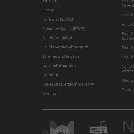
Karriere
Fakult
Litera
Mensa
Fakult
Hilfe und Notfall
Fakult
Personen-Suche (PEVZ)
Fakult
Studienangebot
Sportw
Studierendensekretariat
Fakult
Termine und Fristen
Fakult
Universitätsarchiv
Fakult
Wirtsc
UniShop
Medizi
Vorlesungsverzeichnis (eKVV)
Techni
Webmail