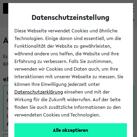
Datenschutzeinstellung
eKVV
Diese Webseite verwendet Cookies und ähnliche
Anmeldung am eKVV
Technologien. Einige davon sind essentiell, um die
Funktionalität der Website zu gewährleisten,
während andere uns helfen, die Website und Ihre
Es gibt mehrere Möglichkeiten zur Anmeldung am eKVV.
Erfahrung zu verbessern. Falls Sie zustimmen,
Bitte wählen Sie die für Sie richtige aus:
verwenden wir Cookies und Daten auch, um Ihre
Interaktionen mit unserer Webseite zu messen. Sie
eKVV für Studierende
können Ihre Einwilligung jederzeit unter
Datenschutzerklärung
einsehen und mit der
Um sich einen Stundenplan zu erstellen und alle weiteren
Wirkung für die Zukunft widerrufen. Auf der Seite
Funktionen des eKVVs für Studierende zu nutzen,
finden Sie auch zusätzliche Informationen zu den
verwenden Sie diesen Link zur Anmeldung über Ihr Uni
verwendeten Cookies und Technologien.
Login:
Anmeldung zum eKVV der Studierenden
Alle akzeptieren