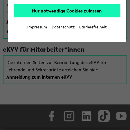
Wenn Sie (noch) kein Uni Login haben, können Sie das
Nur notwendige Cookies zulassen
eKVV auch über einen Gastzugang verwenden:
Anmeldung über einen vorhandenen Gastzugang
Impressum
Datenschutz
Barrierefreiheit
Anlegen eines neuen Gastzugangs
eKVV für Mitarbeiter*innen
Die internen Seiten zur Bearbeitung des eKVV für
Lehrende und Sekretariate erreichen Sie hier:
Anmeldung zum internen eKVV
Facebook
Instagram
LinkedIn
TikTok
Youtube