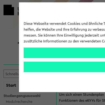
Diese Webseite verwendet Cookies und ähnliche Te
helfen, die Website und Ihre Erfahrung zu verbes
messen. Sie können Ihre Einwilligung jederzeit u
zusätzliche Informationen zu den verwendeten C
Universität
Forschung
Anmeldung 
Es gibt mehrere Möglichkeiten
eKVV für Studiere
mein
Start
eKVV
Um sich einen Stundenplan z
Studiengangsauswahl
Funktionen des eKVVs für S
Modulrecherche