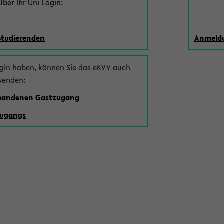
ber Ihr Uni Login:
Studierenden
Anmeldu
ogin haben, können Sie das eKVV auch
wenden:
rhandenen Gastzugang
zugangs