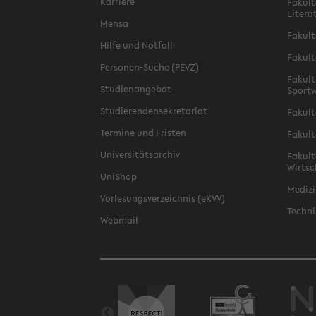
Karriere
Fakult
Litera
Mensa
Fakult
Hilfe und Notfall
Fakult
Personen-Suche (PEVZ)
Fakult
Studienangebot
Sportw
Studierendensekretariat
Fakult
Termine und Fristen
Fakult
Universitätsarchiv
Fakult
Wirtsc
UniShop
Medizi
Vorlesungsverzeichnis (eKVV)
Techni
Webmail