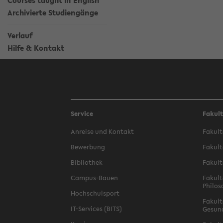
Courses taught in English
Archivierte Studiengänge
Verlauf
Hilfe & Kontakt
Service
Fakul
Anreise und Kontakt
Fakult
Bewerbung
Fakult
Bibliothek
Fakult
Campus-Bauen
Fakult
Philos
Hochschulsport
Fakult
IT-Services (BITS)
Gesun