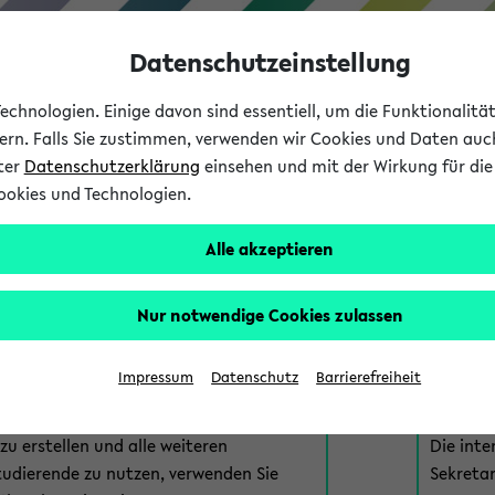
Datenschutzeinstellung
chnologien. Einige davon sind essentiell, um die Funktionalit
sern. Falls Sie zustimmen, verwenden wir Cookies und Daten auc
nter
Datenschutzerklärung
einsehen und mit der Wirkung für die 
ookies und Technologien.
Studium
Lehre
International
Alle akzeptieren
am eKVV
Nur notwendige Cookies zulassen
 zur Anmeldung am eKVV. Bitte wählen Sie die für Sie richtige 
Impressum
Datenschutz
Barrierefreiheit
nde
eKVV 
u erstellen und alle weiteren
Die inte
tudierende zu nutzen, verwenden Sie
Sekretar