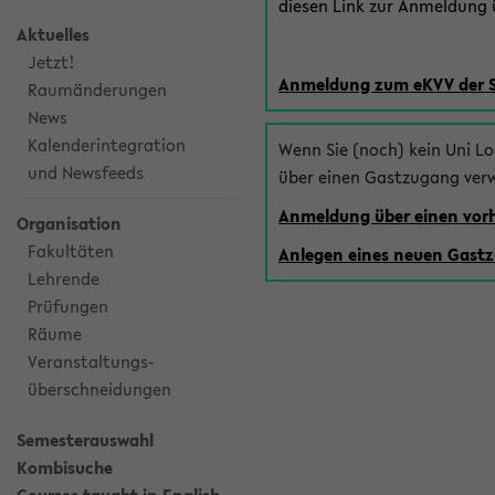
diesen Link zur Anmeldung ü
Aktuelles
Jetzt!
Anmeldung zum eKVV der 
Raumänderungen
News
Kalenderintegration
Wenn Sie (noch) kein Uni L
und Newsfeeds
über einen Gastzugang ver
Anmeldung über einen vo
Organisation
Fakultäten
Anlegen eines neuen Gast
Lehrende
Prüfungen
Räume
Veranstaltungs-
überschneidungen
Semesterauswahl
Kombisuche