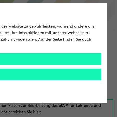
eKVV
ät der Website zu gewährleisten, während andere uns
h, um Ihre Interaktionen mit unserer Webseite zu
Zukunft widerrufen. Auf der Seite finden Sie auch
Meine Uni
EN
ANMELDEN
aus:
für Mitarbeiter*innen
rnen Seiten zur Bearbeitung des eKVV für Lehrende und
iate erreichen Sie hier: