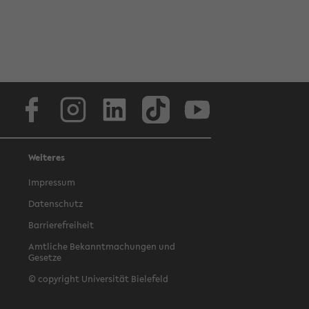
Facebook
Instagram
LinkedIn
TikTok
Youtube
Weiteres
Impressum
Datenschutz
Barrierefreiheit
Amtliche Bekanntmachungen und
Gesetze
© copyright Universität Bielefeld