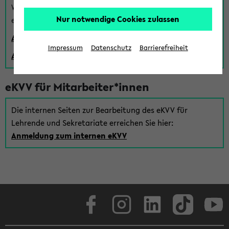
Wenn Sie (noch) kein Uni Login haben, können Sie das
Nur notwendige Cookies zulassen
eKVV auch über einen Gastzugang verwenden:
Anmeldung über einen vorhandenen Gastzugang
Impressum
Datenschutz
Barrierefreiheit
Anlegen eines neuen Gastzugangs
eKVV für Mitarbeiter*innen
Die internen Seiten zur Bearbeitung des eKVV für
Lehrende und Sekretariate erreichen Sie hier:
Anmeldung zum internen eKVV
Facebook
Instagram
LinkedIn
TikTok
Youtube