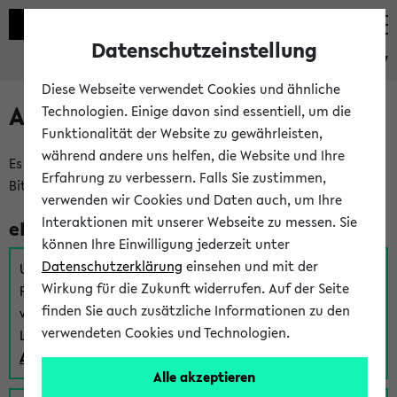
Datenschutzeinstellung
eKVV
Diese Webseite verwendet Cookies und ähnliche
Anmeldung am eKVV
Technologien. Einige davon sind essentiell, um die
Funktionalität der Website zu gewährleisten,
während andere uns helfen, die Website und Ihre
Es gibt mehrere Möglichkeiten zur Anmeldung am eKVV.
Erfahrung zu verbessern. Falls Sie zustimmen,
Bitte wählen Sie die für Sie richtige aus:
verwenden wir Cookies und Daten auch, um Ihre
Interaktionen mit unserer Webseite zu messen. Sie
eKVV für Studierende
können Ihre Einwilligung jederzeit unter
Datenschutzerklärung
einsehen und mit der
Um sich einen Stundenplan zu erstellen und alle weiteren
Wirkung für die Zukunft widerrufen. Auf der Seite
Funktionen des eKVVs für Studierende zu nutzen,
finden Sie auch zusätzliche Informationen zu den
verwenden Sie diesen Link zur Anmeldung über Ihr Uni
verwendeten Cookies und Technologien.
Login:
Anmeldung zum eKVV der Studierenden
Alle akzeptieren