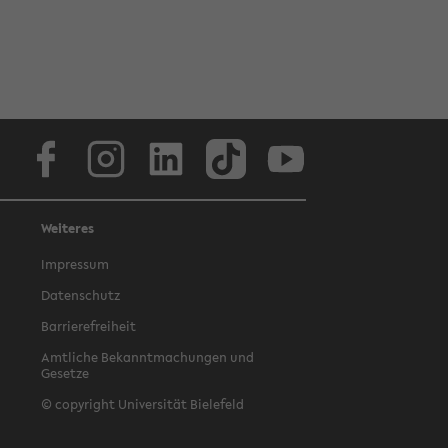
Facebook
Instagram
LinkedIn
TikTok
Youtube
Weiteres
Impressum
Datenschutz
Barrierefreiheit
Amtliche Bekanntmachungen und
Gesetze
© copyright Universität Bielefeld