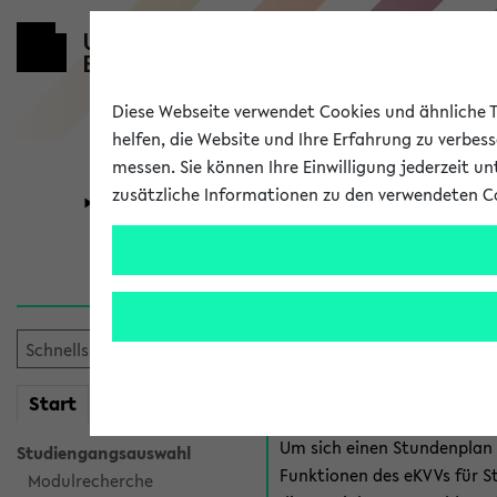
Diese Webseite verwendet Cookies und ähnliche Te
helfen, die Website und Ihre Erfahrung zu verbes
messen. Sie können Ihre Einwilligung jederzeit u
zusätzliche Informationen zu den verwendeten C
Universität
Forschung
Anmeldung 
Es gibt mehrere Möglichkeiten
eKVV für Studiere
mein
Start
eKVV
Um sich einen Stundenplan z
Studiengangsauswahl
Funktionen des eKVVs für S
Modulrecherche