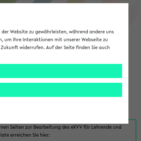
eKVV
ät der Website zu gewährleisten, während andere uns
h, um Ihre Interaktionen mit unserer Webseite zu
Zukunft widerrufen. Auf der Seite finden Sie auch
Meine Uni
EN
ANMELDEN
aus:
für Mitarbeiter*innen
rnen Seiten zur Bearbeitung des eKVV für Lehrende und
iate erreichen Sie hier: