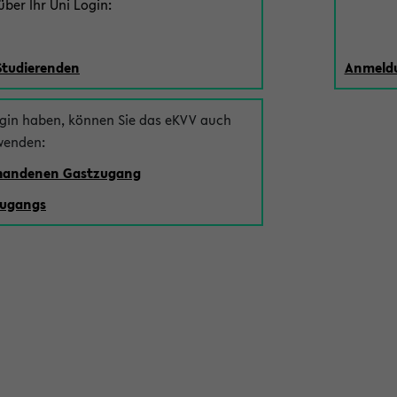
ber Ihr Uni Login:
Studierenden
Anmeldu
ogin haben, können Sie das eKVV auch
wenden:
rhandenen Gastzugang
zugangs