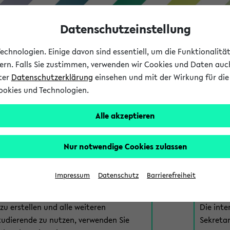
Datenschutzeinstellung
chnologien. Einige davon sind essentiell, um die Funktionalit
sern. Falls Sie zustimmen, verwenden wir Cookies und Daten auc
nter
Datenschutzerklärung
einsehen und mit der Wirkung für die 
ookies und Technologien.
Studium
Lehre
International
Alle akzeptieren
am eKVV
Nur notwendige Cookies zulassen
 zur Anmeldung am eKVV. Bitte wählen Sie die für Sie richtige 
Impressum
Datenschutz
Barrierefreiheit
nde
eKVV 
u erstellen und alle weiteren
Die inte
tudierende zu nutzen, verwenden Sie
Sekretar