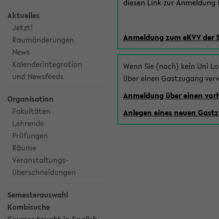
diesen Link zur Anmeldung ü
Aktuelles
Jetzt!
Anmeldung zum eKVV der 
Raumänderungen
News
Kalenderintegration
Wenn Sie (noch) kein Uni L
und Newsfeeds
über einen Gastzugang ver
Anmeldung über einen vo
Organisation
Fakultäten
Anlegen eines neuen Gast
Lehrende
Prüfungen
Räume
Veranstaltungs-
überschneidungen
Semesterauswahl
Kombisuche