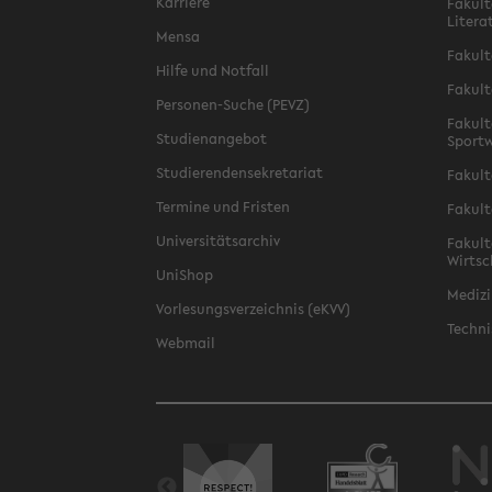
Karriere
Fakult
Litera
Mensa
Fakult
Hilfe und Notfall
Fakult
Personen-Suche (PEVZ)
Fakult
Studienangebot
Sportw
Studierendensekretariat
Fakult
Termine und Fristen
Fakult
Universitätsarchiv
Fakult
Wirtsc
UniShop
Medizi
Vorlesungsverzeichnis (eKVV)
Techni
Webmail