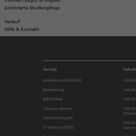
Courses taught in English
Archivierte Studiengänge
Verlauf
Hilfe & Kontakt
Service
Fakul
Anreise und Kontakt
Fakult
Bewerbung
Fakult
Bibliothek
Fakult
Campus-Bauen
Fakult
Philos
Hochschulsport
Fakult
IT-Services (BITS)
Gesun