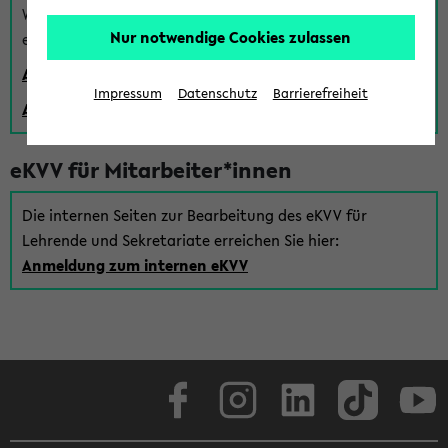
Wenn Sie (noch) kein Uni Login haben, können Sie das
Nur notwendige Cookies zulassen
eKVV auch über einen Gastzugang verwenden:
Anmeldung über einen vorhandenen Gastzugang
Impressum
Datenschutz
Barrierefreiheit
Anlegen eines neuen Gastzugangs
eKVV für Mitarbeiter*innen
Die internen Seiten zur Bearbeitung des eKVV für
Lehrende und Sekretariate erreichen Sie hier:
Anmeldung zum internen eKVV
Facebook
Instagram
LinkedIn
TikTok
Youtube