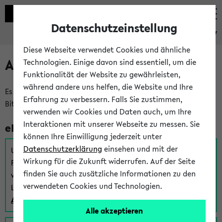
Datenschutzeinstellung
eKVV
Diese Webseite verwendet Cookies und ähnliche
Anmeldung am eKVV
Technologien. Einige davon sind essentiell, um die
Funktionalität der Website zu gewährleisten,
während andere uns helfen, die Website und Ihre
Es gibt mehrere Möglichkeiten zur Anmeldung am eKVV.
Erfahrung zu verbessern. Falls Sie zustimmen,
Bitte wählen Sie die für Sie richtige aus:
verwenden wir Cookies und Daten auch, um Ihre
Interaktionen mit unserer Webseite zu messen. Sie
eKVV für Studierende
können Ihre Einwilligung jederzeit unter
Datenschutzerklärung
einsehen und mit der
Um sich einen Stundenplan zu erstellen und alle weiteren
Wirkung für die Zukunft widerrufen. Auf der Seite
Funktionen des eKVVs für Studierende zu nutzen,
finden Sie auch zusätzliche Informationen zu den
verwenden Sie diesen Link zur Anmeldung über Ihr Uni
verwendeten Cookies und Technologien.
Login:
Anmeldung zum eKVV der Studierenden
Alle akzeptieren