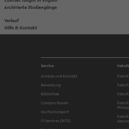
Courses taught in English
Archivierte Studiengänge
Verlauf
Hilfe & Kontakt
Service
Fakul
Anreise und Kontakt
Fakult
Bewerbung
Fakult
Bibliothek
Fakult
Campus-Bauen
Fakult
Philos
Hochschulsport
Fakult
IT-Services (BITS)
Gesun