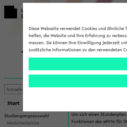
Diese Webseite verwendet Cookies und ähnliche Te
helfen, die Website und Ihre Erfahrung zu verbes
messen. Sie können Ihre Einwilligung jederzeit u
zusätzliche Informationen zu den verwendeten C
Universität
Forschung
Anmeldung 
Es gibt mehrere Möglichkeiten
eKVV für Studiere
mein
Start
eKVV
Um sich einen Stundenplan z
Studiengangsauswahl
Funktionen des eKVVs für S
Modulrecherche