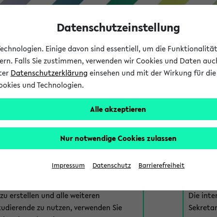
Datenschutzeinstellung
chnologien. Einige davon sind essentiell, um die Funktionalit
sern. Falls Sie zustimmen, verwenden wir Cookies und Daten auc
nter
Datenschutzerklärung
einsehen und mit der Wirkung für die 
ookies und Technologien.
Studium
Lehre
International
Alle akzeptieren
am eKVV
Nur notwendige Cookies zulassen
 zur Anmeldung am eKVV. Bitte wählen Sie die für Sie richtige 
Impressum
Datenschutz
Barrierefreiheit
nde
eKVV 
u erstellen und alle weiteren
Die inte
tudierende zu nutzen, verwenden Sie
Sekretar