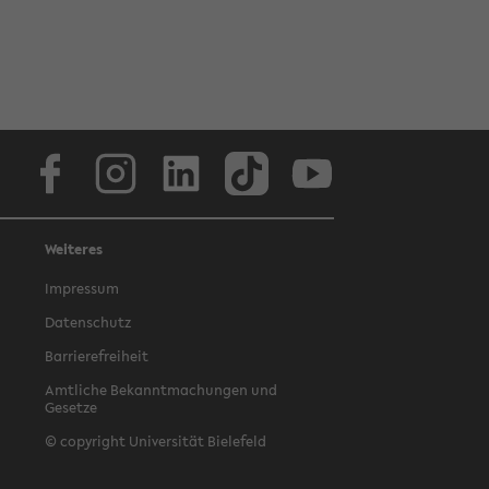
Facebook
Instagram
LinkedIn
TikTok
Youtube
Weiteres
Impressum
Datenschutz
Barrierefreiheit
Amtliche Bekanntmachungen und
Gesetze
© copyright Universität Bielefeld