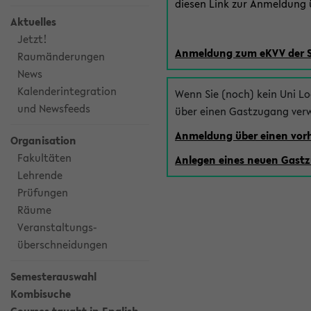
diesen Link zur Anmeldung ü
Aktuelles
Jetzt!
Anmeldung zum eKVV der 
Raumänderungen
News
Kalenderintegration
Wenn Sie (noch) kein Uni L
und Newsfeeds
über einen Gastzugang ver
Anmeldung über einen vo
Organisation
Fakultäten
Anlegen eines neuen Gast
Lehrende
Prüfungen
Räume
Veranstaltungs-
überschneidungen
Semesterauswahl
Kombisuche