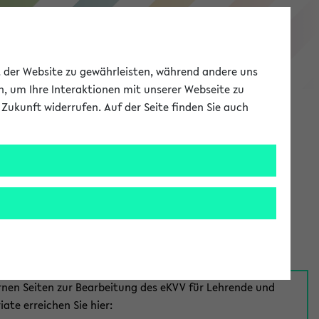
eKVV
ät der Website zu gewährleisten, während andere uns
h, um Ihre Interaktionen mit unserer Webseite zu
Zukunft widerrufen. Auf der Seite finden Sie auch
Meine Uni
EN
ANMELDEN
aus:
für Mitarbeiter*innen
rnen Seiten zur Bearbeitung des eKVV für Lehrende und
iate erreichen Sie hier: