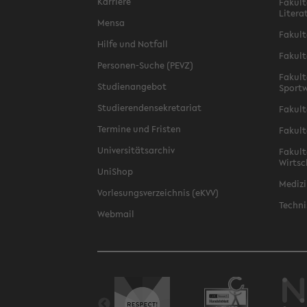
Karriere
Fakult
Litera
Mensa
Fakult
Hilfe und Notfall
Fakult
Personen-Suche (PEVZ)
Fakult
Studienangebot
Sportw
Studierendensekretariat
Fakult
Termine und Fristen
Fakult
Universitätsarchiv
Fakult
Wirtsc
UniShop
Medizi
Vorlesungsverzeichnis (eKVV)
Techni
Webmail