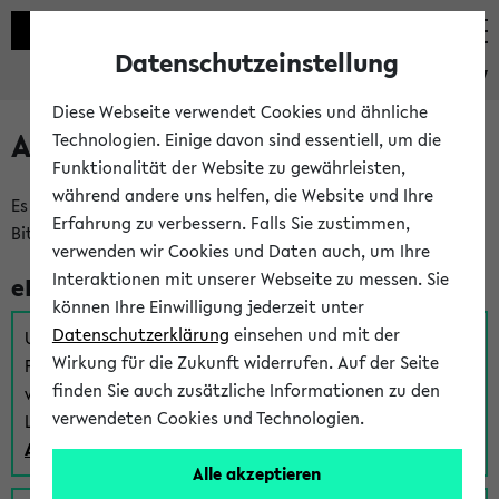
Datenschutzeinstellung
eKVV
Diese Webseite verwendet Cookies und ähnliche
Anmeldung am eKVV
Technologien. Einige davon sind essentiell, um die
Funktionalität der Website zu gewährleisten,
während andere uns helfen, die Website und Ihre
Es gibt mehrere Möglichkeiten zur Anmeldung am eKVV.
Erfahrung zu verbessern. Falls Sie zustimmen,
Bitte wählen Sie die für Sie richtige aus:
verwenden wir Cookies und Daten auch, um Ihre
Interaktionen mit unserer Webseite zu messen. Sie
eKVV für Studierende
können Ihre Einwilligung jederzeit unter
Datenschutzerklärung
einsehen und mit der
Um sich einen Stundenplan zu erstellen und alle weiteren
Wirkung für die Zukunft widerrufen. Auf der Seite
Funktionen des eKVVs für Studierende zu nutzen,
finden Sie auch zusätzliche Informationen zu den
verwenden Sie diesen Link zur Anmeldung über Ihr Uni
verwendeten Cookies und Technologien.
Login:
Anmeldung zum eKVV der Studierenden
Alle akzeptieren