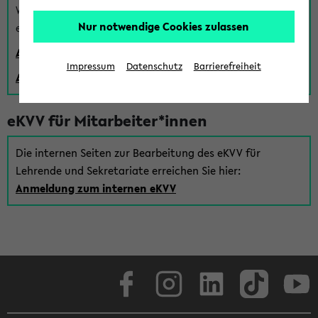
Wenn Sie (noch) kein Uni Login haben, können Sie das
Nur notwendige Cookies zulassen
eKVV auch über einen Gastzugang verwenden:
Anmeldung über einen vorhandenen Gastzugang
Impressum
Datenschutz
Barrierefreiheit
Anlegen eines neuen Gastzugangs
eKVV für Mitarbeiter*innen
Die internen Seiten zur Bearbeitung des eKVV für
Lehrende und Sekretariate erreichen Sie hier:
Anmeldung zum internen eKVV
Facebook
Instagram
LinkedIn
TikTok
Youtube