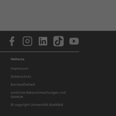
Facebook
Instagram
LinkedIn
TikTok
Youtube
Weiteres
Impressum
Datenschutz
Barrierefreiheit
Amtliche Bekanntmachungen und
Gesetze
© copyright Universität Bielefeld