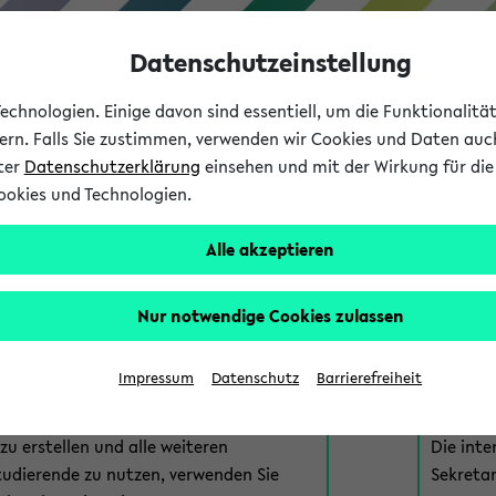
Datenschutzeinstellung
chnologien. Einige davon sind essentiell, um die Funktionalit
sern. Falls Sie zustimmen, verwenden wir Cookies und Daten auc
nter
Datenschutzerklärung
einsehen und mit der Wirkung für die 
ookies und Technologien.
Studium
Lehre
International
Alle akzeptieren
am eKVV
Nur notwendige Cookies zulassen
 zur Anmeldung am eKVV. Bitte wählen Sie die für Sie richtige 
Impressum
Datenschutz
Barrierefreiheit
nde
eKVV 
u erstellen und alle weiteren
Die inte
tudierende zu nutzen, verwenden Sie
Sekretar