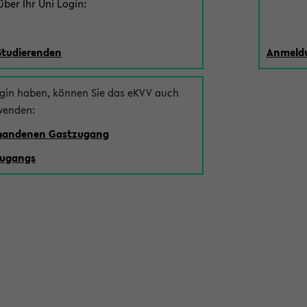
ber Ihr Uni Login:
Studierenden
Anmeldu
ogin haben, können Sie das eKVV auch
wenden:
rhandenen Gastzugang
zugangs