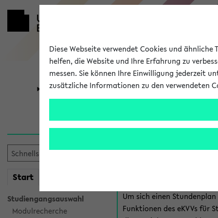
Diese Webseite verwendet Cookies und ähnliche Te
helfen, die Website und Ihre Erfahrung zu verbes
messen. Sie können Ihre Einwilligung jederzeit u
zusätzliche Informationen zu den verwendeten C
Universität
Forschung
Anmeldung 
Es gibt mehrere Möglichkeiten
eKVV für Studiere
mein
Start
eKVV
Um sich einen Stundenplan z
Studiengangsauswahl
Funktionen des eKVVs für S
Modulrecherche