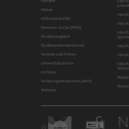
Karriere
Fakult
Litera
Mensa
Fakult
Hilfe und Notfall
Fakult
Personen-Suche (PEVZ)
Fakult
Studienangebot
Sportw
Studierendensekretariat
Fakult
Termine und Fristen
Fakult
Universitätsarchiv
Fakult
Wirtsc
UniShop
Medizi
Vorlesungsverzeichnis (eKVV)
Techni
Webmail