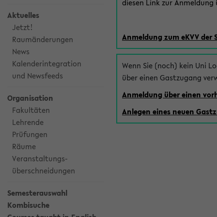
diesen Link zur Anmeldung ü
Aktuelles
Jetzt!
Anmeldung zum eKVV der 
Raumänderungen
News
Kalenderintegration
Wenn Sie (noch) kein Uni L
und Newsfeeds
über einen Gastzugang ver
Anmeldung über einen vo
Organisation
Fakultäten
Anlegen eines neuen Gast
Lehrende
Prüfungen
Räume
Veranstaltungs-
überschneidungen
Semesterauswahl
Kombisuche