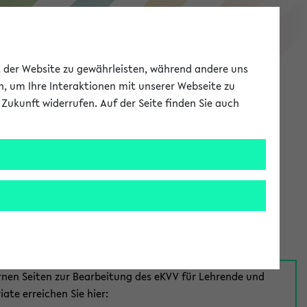
eKVV
ät der Website zu gewährleisten, während andere uns
h, um Ihre Interaktionen mit unserer Webseite zu
Zukunft widerrufen. Auf der Seite finden Sie auch
Meine Uni
EN
ANMELDEN
aus:
für Mitarbeiter*innen
rnen Seiten zur Bearbeitung des eKVV für Lehrende und
iate erreichen Sie hier: