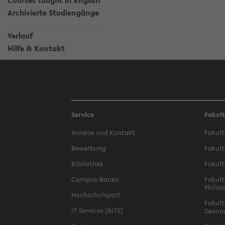
Courses taught in English
Archivierte Studiengänge
Verlauf
Hilfe & Kontakt
Service
Fakul
Anreise und Kontakt
Fakult
Bewerbung
Fakult
Bibliothek
Fakult
Campus-Bauen
Fakult
Philos
Hochschulsport
Fakult
IT-Services (BITS)
Gesun