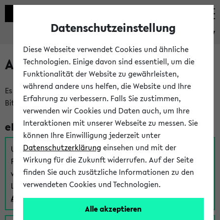
Datenschutzeinstellung
eKVV
Diese Webseite verwendet Cookies und ähnliche
Anmeldung am eKVV
Technologien. Einige davon sind essentiell, um die
Funktionalität der Website zu gewährleisten,
während andere uns helfen, die Website und Ihre
Es gibt mehrere Möglichkeiten zur Anmeldung am eKVV.
Erfahrung zu verbessern. Falls Sie zustimmen,
Bitte wählen Sie die für Sie richtige aus:
verwenden wir Cookies und Daten auch, um Ihre
Interaktionen mit unserer Webseite zu messen. Sie
eKVV für Studierende
können Ihre Einwilligung jederzeit unter
Datenschutzerklärung
einsehen und mit der
Um sich einen Stundenplan zu erstellen und alle weiteren
Wirkung für die Zukunft widerrufen. Auf der Seite
Funktionen des eKVVs für Studierende zu nutzen,
finden Sie auch zusätzliche Informationen zu den
verwenden Sie diesen Link zur Anmeldung über Ihr Uni
verwendeten Cookies und Technologien.
Login:
Anmeldung zum eKVV der Studierenden
Alle akzeptieren