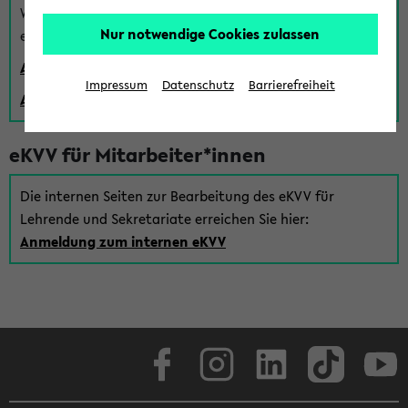
Wenn Sie (noch) kein Uni Login haben, können Sie das
Nur notwendige Cookies zulassen
eKVV auch über einen Gastzugang verwenden:
Anmeldung über einen vorhandenen Gastzugang
Impressum
Datenschutz
Barrierefreiheit
Anlegen eines neuen Gastzugangs
eKVV für Mitarbeiter*innen
Die internen Seiten zur Bearbeitung des eKVV für
Lehrende und Sekretariate erreichen Sie hier:
Anmeldung zum internen eKVV
Facebook
Instagram
LinkedIn
TikTok
Youtube