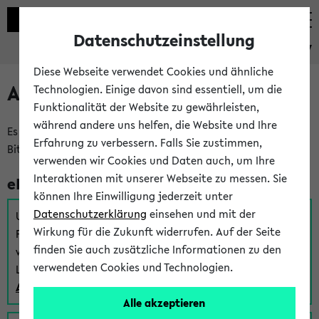
Datenschutzeinstellung
eKVV
Diese Webseite verwendet Cookies und ähnliche
Anmeldung am eKVV
Technologien. Einige davon sind essentiell, um die
Funktionalität der Website zu gewährleisten,
während andere uns helfen, die Website und Ihre
Es gibt mehrere Möglichkeiten zur Anmeldung am eKVV.
Erfahrung zu verbessern. Falls Sie zustimmen,
Bitte wählen Sie die für Sie richtige aus:
verwenden wir Cookies und Daten auch, um Ihre
Interaktionen mit unserer Webseite zu messen. Sie
eKVV für Studierende
können Ihre Einwilligung jederzeit unter
Datenschutzerklärung
einsehen und mit der
Um sich einen Stundenplan zu erstellen und alle weiteren
Wirkung für die Zukunft widerrufen. Auf der Seite
Funktionen des eKVVs für Studierende zu nutzen,
finden Sie auch zusätzliche Informationen zu den
verwenden Sie diesen Link zur Anmeldung über Ihr Uni
verwendeten Cookies und Technologien.
Login:
Anmeldung zum eKVV der Studierenden
Alle akzeptieren