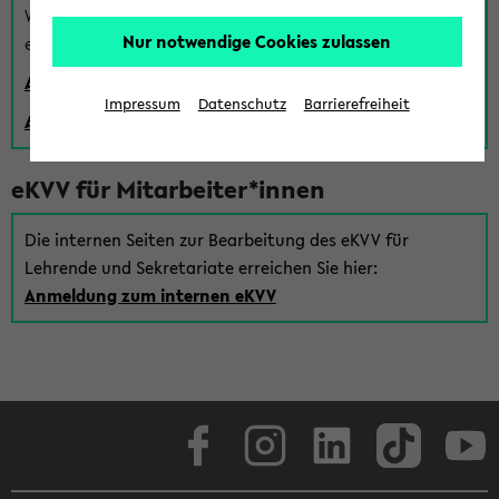
Wenn Sie (noch) kein Uni Login haben, können Sie das
Nur notwendige Cookies zulassen
eKVV auch über einen Gastzugang verwenden:
Anmeldung über einen vorhandenen Gastzugang
Impressum
Datenschutz
Barrierefreiheit
Anlegen eines neuen Gastzugangs
eKVV für Mitarbeiter*innen
Die internen Seiten zur Bearbeitung des eKVV für
Lehrende und Sekretariate erreichen Sie hier:
Anmeldung zum internen eKVV
Facebook
Instagram
LinkedIn
TikTok
Youtube