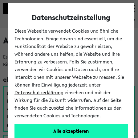
Datenschutzeinstellung
eKVV
Diese Webseite verwendet Cookies und ähnliche
Anmeldung am eKVV
Technologien. Einige davon sind essentiell, um die
Funktionalität der Website zu gewährleisten,
während andere uns helfen, die Website und Ihre
Es gibt mehrere Möglichkeiten zur Anmeldung am eKVV.
Erfahrung zu verbessern. Falls Sie zustimmen,
Bitte wählen Sie die für Sie richtige aus:
verwenden wir Cookies und Daten auch, um Ihre
Interaktionen mit unserer Webseite zu messen. Sie
eKVV für Studierende
können Ihre Einwilligung jederzeit unter
Datenschutzerklärung
einsehen und mit der
Um sich einen Stundenplan zu erstellen und alle weiteren
Wirkung für die Zukunft widerrufen. Auf der Seite
Funktionen des eKVVs für Studierende zu nutzen,
finden Sie auch zusätzliche Informationen zu den
verwenden Sie diesen Link zur Anmeldung über Ihr Uni
verwendeten Cookies und Technologien.
Login:
Anmeldung zum eKVV der Studierenden
Alle akzeptieren