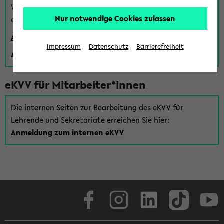
Wenn Sie (noch) kein Uni Login haben, können Sie das
Nur notwendige Cookies zulassen
eKVV auch über einen Gastzugang verwenden:
Anmeldung über einen vorhandenen Gastzugang
Impressum
Datenschutz
Barrierefreiheit
Anlegen eines neuen Gastzugangs
eKVV für Mitarbeiter*innen
Die internen Seiten zur Bearbeitung des eKVV für
Lehrende und Sekretariate erreichen Sie hier:
Anmeldung zum internen eKVV
Facebook
Instagram
LinkedIn
TikTok
Youtube