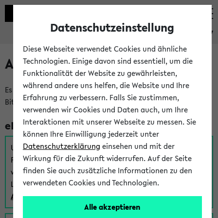
Datenschutzeinstellung
eKVV
Diese Webseite verwendet Cookies und ähnliche
Anmeldung am eKVV
Technologien. Einige davon sind essentiell, um die
Funktionalität der Website zu gewährleisten,
während andere uns helfen, die Website und Ihre
Es gibt mehrere Möglichkeiten zur Anmeldung am eKVV.
Erfahrung zu verbessern. Falls Sie zustimmen,
Bitte wählen Sie die für Sie richtige aus:
verwenden wir Cookies und Daten auch, um Ihre
Interaktionen mit unserer Webseite zu messen. Sie
eKVV für Studierende
können Ihre Einwilligung jederzeit unter
Datenschutzerklärung
einsehen und mit der
Um sich einen Stundenplan zu erstellen und alle weiteren
Wirkung für die Zukunft widerrufen. Auf der Seite
Funktionen des eKVVs für Studierende zu nutzen,
finden Sie auch zusätzliche Informationen zu den
verwenden Sie diesen Link zur Anmeldung über Ihr Uni
verwendeten Cookies und Technologien.
Login:
Anmeldung zum eKVV der Studierenden
Alle akzeptieren