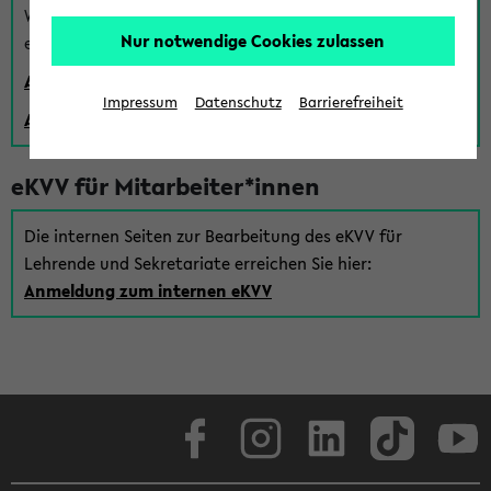
Wenn Sie (noch) kein Uni Login haben, können Sie das
Nur notwendige Cookies zulassen
eKVV auch über einen Gastzugang verwenden:
Anmeldung über einen vorhandenen Gastzugang
Impressum
Datenschutz
Barrierefreiheit
Anlegen eines neuen Gastzugangs
eKVV für Mitarbeiter*innen
Die internen Seiten zur Bearbeitung des eKVV für
Lehrende und Sekretariate erreichen Sie hier:
Anmeldung zum internen eKVV
Facebook
Instagram
LinkedIn
TikTok
Youtube