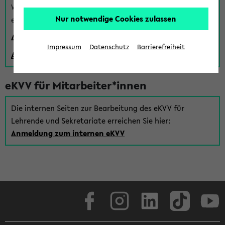
Wenn Sie (noch) kein Uni Login haben, können Sie das
Nur notwendige Cookies zulassen
eKVV auch über einen Gastzugang verwenden:
Anmeldung über einen vorhandenen Gastzugang
Impressum
Datenschutz
Barrierefreiheit
Anlegen eines neuen Gastzugangs
eKVV für Mitarbeiter*innen
Die internen Seiten zur Bearbeitung des eKVV für
Lehrende und Sekretariate erreichen Sie hier:
Anmeldung zum internen eKVV
Facebook
Instagram
LinkedIn
TikTok
Youtube