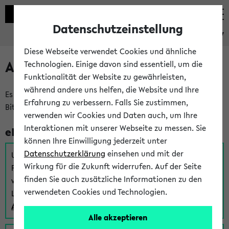
Datenschutzeinstellung
eKVV
Diese Webseite verwendet Cookies und ähnliche
Anmeldung am eKVV
Technologien. Einige davon sind essentiell, um die
Funktionalität der Website zu gewährleisten,
während andere uns helfen, die Website und Ihre
Es gibt mehrere Möglichkeiten zur Anmeldung am eKVV.
Erfahrung zu verbessern. Falls Sie zustimmen,
Bitte wählen Sie die für Sie richtige aus:
verwenden wir Cookies und Daten auch, um Ihre
Interaktionen mit unserer Webseite zu messen. Sie
eKVV für Studierende
können Ihre Einwilligung jederzeit unter
Datenschutzerklärung
einsehen und mit der
Um sich einen Stundenplan zu erstellen und alle weiteren
Wirkung für die Zukunft widerrufen. Auf der Seite
Funktionen des eKVVs für Studierende zu nutzen,
finden Sie auch zusätzliche Informationen zu den
verwenden Sie diesen Link zur Anmeldung über Ihr Uni
verwendeten Cookies und Technologien.
Login:
Anmeldung zum eKVV der Studierenden
Alle akzeptieren