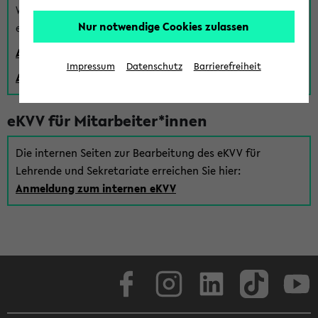
Wenn Sie (noch) kein Uni Login haben, können Sie das
Nur notwendige Cookies zulassen
eKVV auch über einen Gastzugang verwenden:
Anmeldung über einen vorhandenen Gastzugang
Impressum
Datenschutz
Barrierefreiheit
Anlegen eines neuen Gastzugangs
eKVV für Mitarbeiter*innen
Die internen Seiten zur Bearbeitung des eKVV für
Lehrende und Sekretariate erreichen Sie hier:
Anmeldung zum internen eKVV
Facebook
Instagram
LinkedIn
TikTok
Youtube