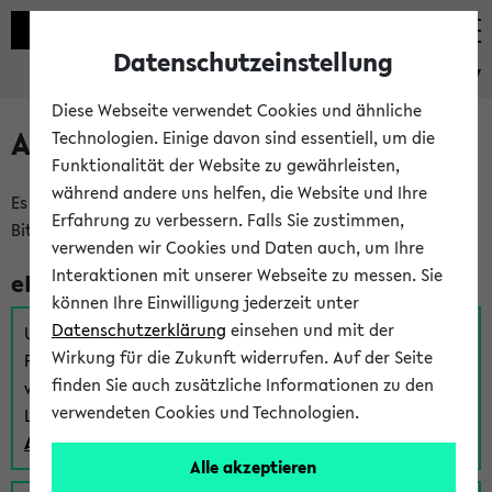
Datenschutzeinstellung
eKVV
Diese Webseite verwendet Cookies und ähnliche
Anmeldung am eKVV
Technologien. Einige davon sind essentiell, um die
Funktionalität der Website zu gewährleisten,
während andere uns helfen, die Website und Ihre
Es gibt mehrere Möglichkeiten zur Anmeldung am eKVV.
Erfahrung zu verbessern. Falls Sie zustimmen,
Bitte wählen Sie die für Sie richtige aus:
verwenden wir Cookies und Daten auch, um Ihre
Interaktionen mit unserer Webseite zu messen. Sie
eKVV für Studierende
können Ihre Einwilligung jederzeit unter
Datenschutzerklärung
einsehen und mit der
Um sich einen Stundenplan zu erstellen und alle weiteren
Wirkung für die Zukunft widerrufen. Auf der Seite
Funktionen des eKVVs für Studierende zu nutzen,
finden Sie auch zusätzliche Informationen zu den
verwenden Sie diesen Link zur Anmeldung über Ihr Uni
verwendeten Cookies und Technologien.
Login:
Anmeldung zum eKVV der Studierenden
Alle akzeptieren