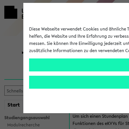
Diese Webseite verwendet Cookies und ähnliche Te
helfen, die Website und Ihre Erfahrung zu verbes
messen. Sie können Ihre Einwilligung jederzeit u
zusätzliche Informationen zu den verwendeten C
Universität
Forschung
Anmeldung 
Es gibt mehrere Möglichkeiten
eKVV für Studiere
mein
Start
eKVV
Um sich einen Stundenplan z
Studiengangsauswahl
Funktionen des eKVVs für S
Modulrecherche