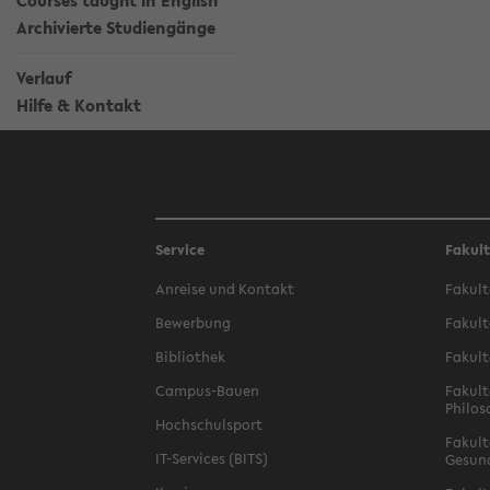
Courses taught in English
Archivierte Studiengänge
Verlauf
Hilfe & Kontakt
Service
Fakul
Anreise und Kontakt
Fakult
Bewerbung
Fakult
Bibliothek
Fakult
Campus-Bauen
Fakult
Philos
Hochschulsport
Fakult
IT-Services (BITS)
Gesun