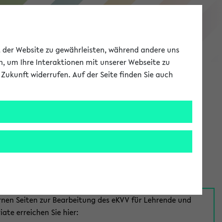
eKVV
ät der Website zu gewährleisten, während andere uns
h, um Ihre Interaktionen mit unserer Webseite zu
Zukunft widerrufen. Auf der Seite finden Sie auch
Meine Uni
EN
ANMELDEN
aus:
für Mitarbeiter*innen
rnen Seiten zur Bearbeitung des eKVV für Lehrende und
iate erreichen Sie hier: