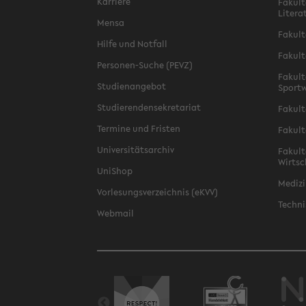
Karriere
Fakult
Litera
Mensa
Fakult
Hilfe und Notfall
Fakult
Personen-Suche (PEVZ)
Fakult
Studienangebot
Sportw
Studierendensekretariat
Fakult
Termine und Fristen
Fakult
Universitätsarchiv
Fakult
Wirtsc
UniShop
Medizi
Vorlesungsverzeichnis (eKVV)
Techni
Webmail