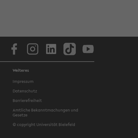
Facebook
Instagram
LinkedIn
TikTok
Youtube
Weiteres
Impressum
Datenschutz
Barrierefreiheit
Amtliche Bekanntmachungen und
Gesetze
© copyright Universität Bielefeld