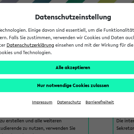
Datenschutzeinstellung
chnologien. Einige davon sind essentiell, um die Funktionalit
sern. Falls Sie zustimmen, verwenden wir Cookies und Daten auc
nter
Datenschutzerklärung
einsehen und mit der Wirkung für die 
ookies und Technologien.
Studium
Lehre
International
Alle akzeptieren
am eKVV
Nur notwendige Cookies zulassen
 zur Anmeldung am eKVV. Bitte wählen Sie die für Sie richtige 
Impressum
Datenschutz
Barrierefreiheit
nde
eKVV 
u erstellen und alle weiteren
Die inte
tudierende zu nutzen, verwenden Sie
Sekretar