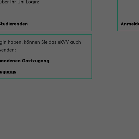
ber Ihr Uni Login:
Studierenden
Anmeldu
ogin haben, können Sie das eKVV auch
wenden:
rhandenen Gastzugang
zugangs