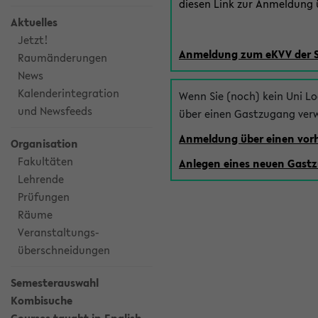
diesen Link zur Anmeldung ü
Aktuelles
Jetzt!
Anmeldung zum eKVV der 
Raumänderungen
News
Kalenderintegration
Wenn Sie (noch) kein Uni L
und Newsfeeds
über einen Gastzugang ver
Anmeldung über einen vo
Organisation
Fakultäten
Anlegen eines neuen Gast
Lehrende
Prüfungen
Räume
Veranstaltungs-
überschneidungen
Semesterauswahl
Kombisuche