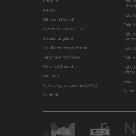
Karriere
Fakult
Litera
Mensa
Fakult
Hilfe und Notfall
Fakult
Personen-Suche (PEVZ)
Fakult
Studienangebot
Sportw
Studierendensekretariat
Fakult
Termine und Fristen
Fakult
Universitätsarchiv
Fakult
Wirtsc
UniShop
Medizi
Vorlesungsverzeichnis (eKVV)
Techni
Webmail