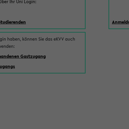
ber Ihr Uni Login:
Studierenden
Anmeldu
ogin haben, können Sie das eKVV auch
wenden:
rhandenen Gastzugang
zugangs