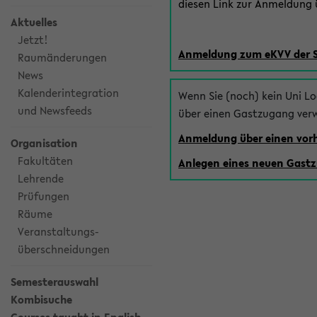
diesen Link zur Anmeldung ü
Aktuelles
Jetzt!
Anmeldung zum eKVV der 
Raumänderungen
News
Kalenderintegration
Wenn Sie (noch) kein Uni L
und Newsfeeds
über einen Gastzugang ver
Anmeldung über einen vo
Organisation
Fakultäten
Anlegen eines neuen Gast
Lehrende
Prüfungen
Räume
Veranstaltungs-
überschneidungen
Semesterauswahl
Kombisuche