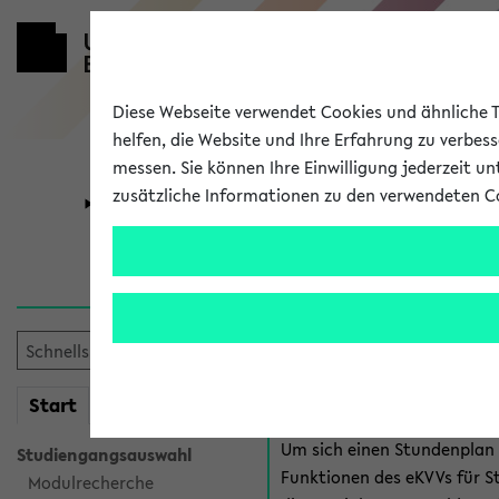
Diese Webseite verwendet Cookies und ähnliche Te
helfen, die Website und Ihre Erfahrung zu verbes
messen. Sie können Ihre Einwilligung jederzeit u
zusätzliche Informationen zu den verwendeten C
Universität
Forschung
Anmeldung 
Es gibt mehrere Möglichkeiten
eKVV für Studiere
mein
Start
eKVV
Um sich einen Stundenplan z
Studiengangsauswahl
Funktionen des eKVVs für S
Modulrecherche