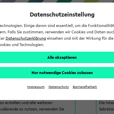
Datenschutzeinstellung
chnologien. Einige davon sind essentiell, um die Funktionalit
sern. Falls Sie zustimmen, verwenden wir Cookies und Daten auc
nter
Datenschutzerklärung
einsehen und mit der Wirkung für die 
ookies und Technologien.
Studium
Lehre
International
Alle akzeptieren
am eKVV
Nur notwendige Cookies zulassen
 zur Anmeldung am eKVV. Bitte wählen Sie die für Sie richtige 
Impressum
Datenschutz
Barrierefreiheit
nde
eKVV 
u erstellen und alle weiteren
Die inte
tudierende zu nutzen, verwenden Sie
Sekretar