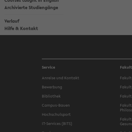
Courses taught in English
Archivierte Studiengänge
Verlauf
Hilfe & Kontakt
Service
Fakul
Anreise und Kontakt
Fakult
Bewerbung
Fakult
Bibliothek
Fakult
Campus-Bauen
Fakult
Philos
Hochschulsport
Fakult
IT-Services (BITS)
Gesun