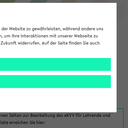
eKVV
ät der Website zu gewährleisten, während andere uns
h, um Ihre Interaktionen mit unserer Webseite zu
Zukunft widerrufen. Auf der Seite finden Sie auch
Meine Uni
EN
ANMELDEN
aus:
für Mitarbeiter*innen
rnen Seiten zur Bearbeitung des eKVV für Lehrende und
iate erreichen Sie hier: