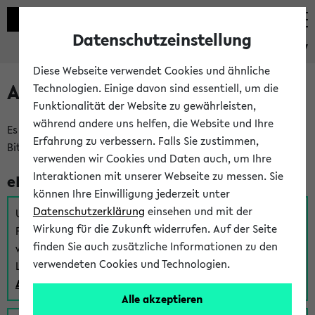
Datenschutzeinstellung
eKVV
Diese Webseite verwendet Cookies und ähnliche
Anmeldung am eKVV
Technologien. Einige davon sind essentiell, um die
Funktionalität der Website zu gewährleisten,
während andere uns helfen, die Website und Ihre
Es gibt mehrere Möglichkeiten zur Anmeldung am eKVV.
Erfahrung zu verbessern. Falls Sie zustimmen,
Bitte wählen Sie die für Sie richtige aus:
verwenden wir Cookies und Daten auch, um Ihre
Interaktionen mit unserer Webseite zu messen. Sie
eKVV für Studierende
können Ihre Einwilligung jederzeit unter
Datenschutzerklärung
einsehen und mit der
Um sich einen Stundenplan zu erstellen und alle weiteren
Wirkung für die Zukunft widerrufen. Auf der Seite
Funktionen des eKVVs für Studierende zu nutzen,
finden Sie auch zusätzliche Informationen zu den
verwenden Sie diesen Link zur Anmeldung über Ihr Uni
verwendeten Cookies und Technologien.
Login:
Anmeldung zum eKVV der Studierenden
Alle akzeptieren