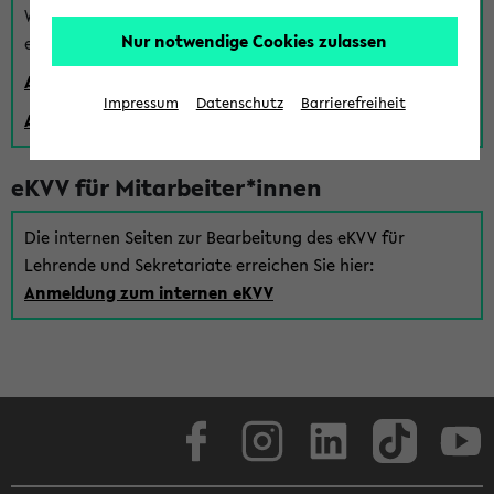
Wenn Sie (noch) kein Uni Login haben, können Sie das
Nur notwendige Cookies zulassen
eKVV auch über einen Gastzugang verwenden:
Anmeldung über einen vorhandenen Gastzugang
Impressum
Datenschutz
Barrierefreiheit
Anlegen eines neuen Gastzugangs
eKVV für Mitarbeiter*innen
Die internen Seiten zur Bearbeitung des eKVV für
Lehrende und Sekretariate erreichen Sie hier:
Anmeldung zum internen eKVV
Facebook
Instagram
LinkedIn
TikTok
Youtube