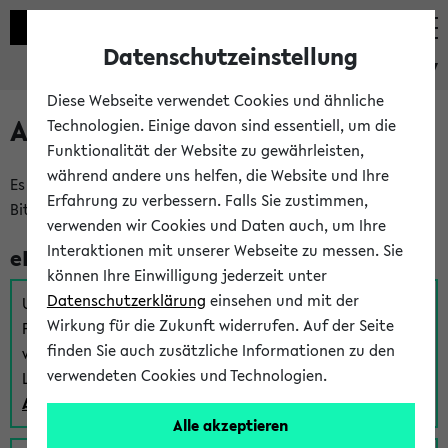
Datenschutzeinstellung
eKVV
Diese Webseite verwendet Cookies und ähnliche
Anmeldung am eKVV
Technologien. Einige davon sind essentiell, um die
Funktionalität der Website zu gewährleisten,
während andere uns helfen, die Website und Ihre
Es gibt mehrere Möglichkeiten zur Anmeldung am eKVV.
Erfahrung zu verbessern. Falls Sie zustimmen,
Bitte wählen Sie die für Sie richtige aus:
verwenden wir Cookies und Daten auch, um Ihre
Interaktionen mit unserer Webseite zu messen. Sie
eKVV für Studierende
können Ihre Einwilligung jederzeit unter
Datenschutzerklärung
einsehen und mit der
Um sich einen Stundenplan zu erstellen und alle weiteren
Wirkung für die Zukunft widerrufen. Auf der Seite
Funktionen des eKVVs für Studierende zu nutzen,
finden Sie auch zusätzliche Informationen zu den
verwenden Sie diesen Link zur Anmeldung über Ihr Uni
verwendeten Cookies und Technologien.
Login:
Anmeldung zum eKVV der Studierenden
Alle akzeptieren