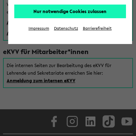
Wenn Sie (noch) kein Uni Login haben, können Sie das
Nur notwendige Cookies zulassen
eKVV auch über einen Gastzugang verwenden:
Anmeldung über einen vorhandenen Gastzugang
Impressum
Datenschutz
Barrierefreiheit
Anlegen eines neuen Gastzugangs
eKVV für Mitarbeiter*innen
Die internen Seiten zur Bearbeitung des eKVV für
Lehrende und Sekretariate erreichen Sie hier:
Anmeldung zum internen eKVV
Facebook
Instagram
LinkedIn
TikTok
Youtube