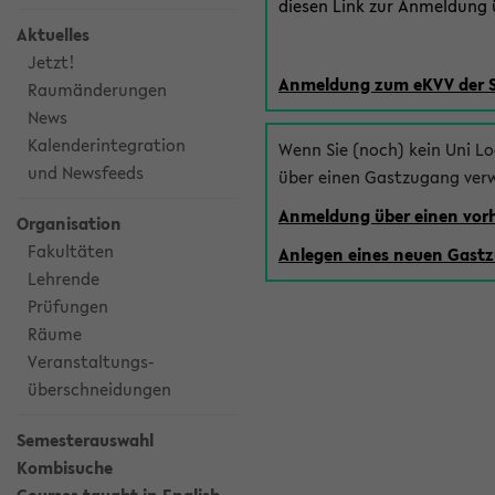
diesen Link zur Anmeldung ü
Aktuelles
Jetzt!
Anmeldung zum eKVV der 
Raumänderungen
News
Kalenderintegration
Wenn Sie (noch) kein Uni L
und Newsfeeds
über einen Gastzugang ver
Anmeldung über einen vo
Organisation
Fakultäten
Anlegen eines neuen Gast
Lehrende
Prüfungen
Räume
Veranstaltungs-
überschneidungen
Semesterauswahl
Kombisuche