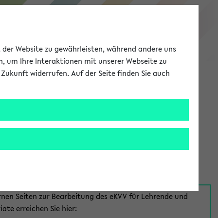
eKVV
ät der Website zu gewährleisten, während andere uns
h, um Ihre Interaktionen mit unserer Webseite zu
Zukunft widerrufen. Auf der Seite finden Sie auch
Meine Uni
EN
ANMELDEN
aus:
für Mitarbeiter*innen
rnen Seiten zur Bearbeitung des eKVV für Lehrende und
iate erreichen Sie hier: