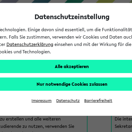
Datenschutzeinstellung
chnologien. Einige davon sind essentiell, um die Funktionalit
sern. Falls Sie zustimmen, verwenden wir Cookies und Daten auc
nter
Datenschutzerklärung
einsehen und mit der Wirkung für die 
ookies und Technologien.
Studium
Lehre
International
Alle akzeptieren
am eKVV
Nur notwendige Cookies zulassen
 zur Anmeldung am eKVV. Bitte wählen Sie die für Sie richtige 
Impressum
Datenschutz
Barrierefreiheit
nde
eKVV 
u erstellen und alle weiteren
Die inte
tudierende zu nutzen, verwenden Sie
Sekretar