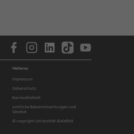
Facebook
Instagram
LinkedIn
TikTok
Youtube
Weiteres
Impressum
Datenschutz
Barrierefreiheit
Amtliche Bekanntmachungen und
Gesetze
© copyright Universität Bielefeld