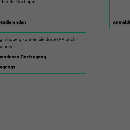
ber Ihr Uni Login:
Studierenden
Anmeldu
ogin haben, können Sie das eKVV auch
wenden:
rhandenen Gastzugang
zugangs