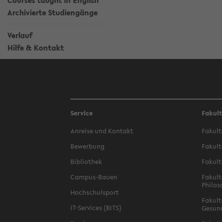
Courses taught in English
Archivierte Studiengänge
Verlauf
Hilfe & Kontakt
Service
Fakul
Anreise und Kontakt
Fakult
Bewerbung
Fakult
Bibliothek
Fakult
Campus-Bauen
Fakult
Philos
Hochschulsport
Fakult
IT-Services (BITS)
Gesun