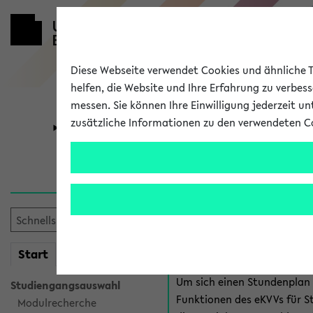
Diese Webseite verwendet Cookies und ähnliche Te
helfen, die Website und Ihre Erfahrung zu verbes
messen. Sie können Ihre Einwilligung jederzeit u
zusätzliche Informationen zu den verwendeten C
Universität
Forschung
Anmeldung 
Es gibt mehrere Möglichkeiten
eKVV für Studiere
mein
Start
eKVV
Um sich einen Stundenplan z
Studiengangsauswahl
Funktionen des eKVVs für S
Modulrecherche