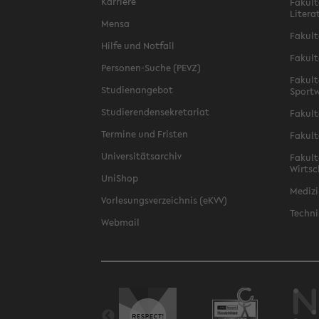
Karriere
Fakult
Litera
Mensa
Fakult
Hilfe und Notfall
Fakult
Personen-Suche (PEVZ)
Fakult
Studienangebot
Sportw
Studierendensekretariat
Fakult
Termine und Fristen
Fakult
Universitätsarchiv
Fakult
Wirtsc
UniShop
Medizi
Vorlesungsverzeichnis (eKVV)
Techni
Webmail