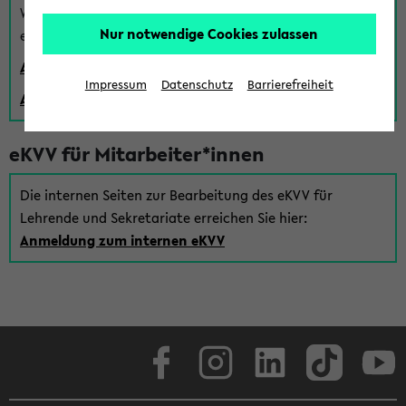
Wenn Sie (noch) kein Uni Login haben, können Sie das
Nur notwendige Cookies zulassen
eKVV auch über einen Gastzugang verwenden:
Anmeldung über einen vorhandenen Gastzugang
Impressum
Datenschutz
Barrierefreiheit
Anlegen eines neuen Gastzugangs
eKVV für Mitarbeiter*innen
Die internen Seiten zur Bearbeitung des eKVV für
Lehrende und Sekretariate erreichen Sie hier:
Anmeldung zum internen eKVV
Facebook
Instagram
LinkedIn
TikTok
Youtube