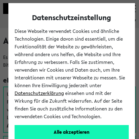
Datenschutzeinstellung
eKVV
Diese Webseite verwendet Cookies und ähnliche
Anmeldung am eKVV
Technologien. Einige davon sind essentiell, um die
Funktionalität der Website zu gewährleisten,
während andere uns helfen, die Website und Ihre
Es gibt mehrere Möglichkeiten zur Anmeldung am eKVV.
Erfahrung zu verbessern. Falls Sie zustimmen,
Bitte wählen Sie die für Sie richtige aus:
verwenden wir Cookies und Daten auch, um Ihre
Interaktionen mit unserer Webseite zu messen. Sie
eKVV für Studierende
können Ihre Einwilligung jederzeit unter
Datenschutzerklärung
einsehen und mit der
Um sich einen Stundenplan zu erstellen und alle weiteren
Wirkung für die Zukunft widerrufen. Auf der Seite
Funktionen des eKVVs für Studierende zu nutzen,
finden Sie auch zusätzliche Informationen zu den
verwenden Sie diesen Link zur Anmeldung über Ihr Uni
verwendeten Cookies und Technologien.
Login:
Anmeldung zum eKVV der Studierenden
Alle akzeptieren