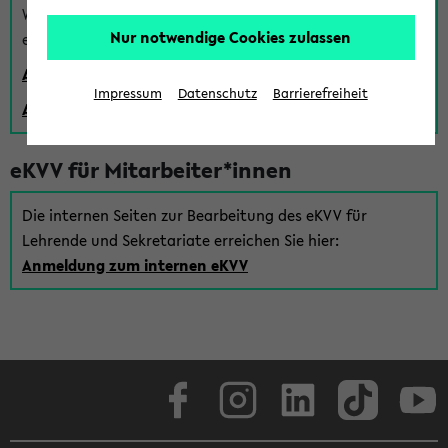
Wenn Sie (noch) kein Uni Login haben, können Sie das
Nur notwendige Cookies zulassen
eKVV auch über einen Gastzugang verwenden:
Anmeldung über einen vorhandenen Gastzugang
Impressum
Datenschutz
Barrierefreiheit
Anlegen eines neuen Gastzugangs
eKVV für Mitarbeiter*innen
Die internen Seiten zur Bearbeitung des eKVV für
Lehrende und Sekretariate erreichen Sie hier:
Anmeldung zum internen eKVV
Facebook
Instagram
LinkedIn
TikTok
Youtube