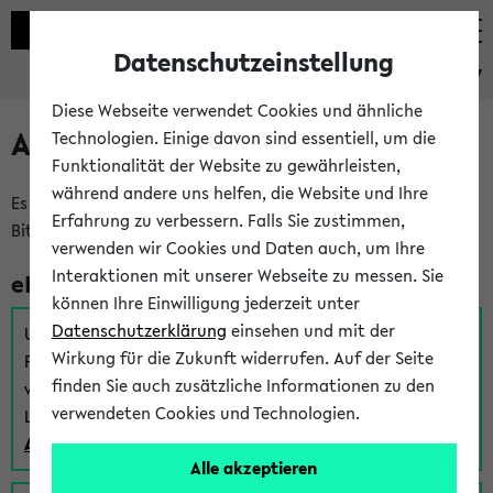
Datenschutzeinstellung
eKVV
Diese Webseite verwendet Cookies und ähnliche
Anmeldung am eKVV
Technologien. Einige davon sind essentiell, um die
Funktionalität der Website zu gewährleisten,
während andere uns helfen, die Website und Ihre
Es gibt mehrere Möglichkeiten zur Anmeldung am eKVV.
Erfahrung zu verbessern. Falls Sie zustimmen,
Bitte wählen Sie die für Sie richtige aus:
verwenden wir Cookies und Daten auch, um Ihre
Interaktionen mit unserer Webseite zu messen. Sie
eKVV für Studierende
können Ihre Einwilligung jederzeit unter
Datenschutzerklärung
einsehen und mit der
Um sich einen Stundenplan zu erstellen und alle weiteren
Wirkung für die Zukunft widerrufen. Auf der Seite
Funktionen des eKVVs für Studierende zu nutzen,
finden Sie auch zusätzliche Informationen zu den
verwenden Sie diesen Link zur Anmeldung über Ihr Uni
verwendeten Cookies und Technologien.
Login:
Anmeldung zum eKVV der Studierenden
Alle akzeptieren