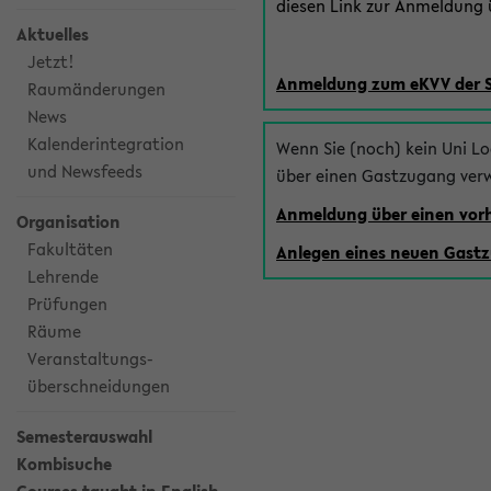
diesen Link zur Anmeldung ü
Aktuelles
Jetzt!
Anmeldung zum eKVV der 
Raumänderungen
News
Kalenderintegration
Wenn Sie (noch) kein Uni L
und Newsfeeds
über einen Gastzugang ver
Anmeldung über einen vo
Organisation
Fakultäten
Anlegen eines neuen Gast
Lehrende
Prüfungen
Räume
Veranstaltungs-
überschneidungen
Semesterauswahl
Kombisuche