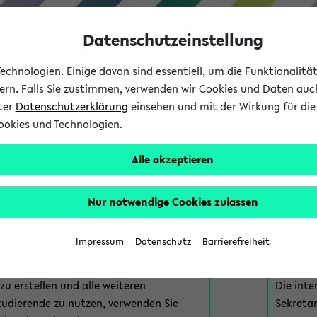
Datenschutzeinstellung
chnologien. Einige davon sind essentiell, um die Funktionalit
sern. Falls Sie zustimmen, verwenden wir Cookies und Daten auc
nter
Datenschutzerklärung
einsehen und mit der Wirkung für die 
ookies und Technologien.
Studium
Lehre
International
Alle akzeptieren
am eKVV
Nur notwendige Cookies zulassen
 zur Anmeldung am eKVV. Bitte wählen Sie die für Sie richtige 
Impressum
Datenschutz
Barrierefreiheit
nde
eKVV 
u erstellen und alle weiteren
Die inte
tudierende zu nutzen, verwenden Sie
Sekretar