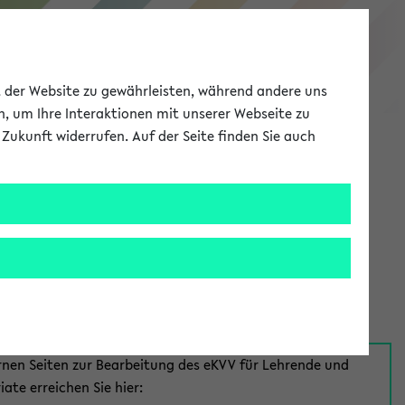
eKVV
ät der Website zu gewährleisten, während andere uns
h, um Ihre Interaktionen mit unserer Webseite zu
Zukunft widerrufen. Auf der Seite finden Sie auch
Meine Uni
EN
ANMELDEN
aus:
für Mitarbeiter*innen
rnen Seiten zur Bearbeitung des eKVV für Lehrende und
iate erreichen Sie hier: