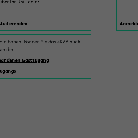
ber Ihr Uni Login:
Studierenden
Anmeldu
ogin haben, können Sie das eKVV auch
wenden:
rhandenen Gastzugang
zugangs