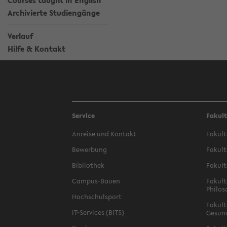
Courses taught in English
Archivierte Studiengänge
Verlauf
Hilfe & Kontakt
Service
Fakul
Anreise und Kontakt
Fakult
Bewerbung
Fakult
Bibliothek
Fakult
Campus-Bauen
Fakult
Philos
Hochschulsport
Fakult
IT-Services (BITS)
Gesun