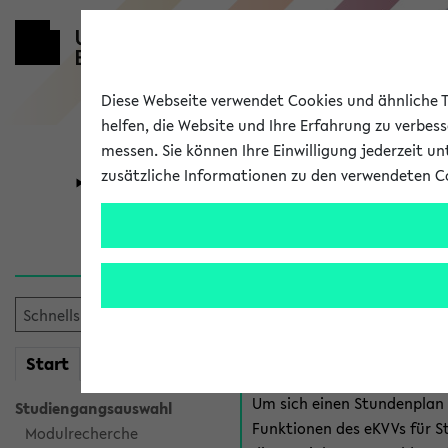
Diese Webseite verwendet Cookies und ähnliche Te
helfen, die Website und Ihre Erfahrung zu verbes
messen. Sie können Ihre Einwilligung jederzeit u
zusätzliche Informationen zu den verwendeten C
Universität
Forschung
Anmeldung 
Es gibt mehrere Möglichkeiten
eKVV für Studiere
mein
Start
eKVV
Um sich einen Stundenplan z
Studiengangsauswahl
Funktionen des eKVVs für S
Modulrecherche