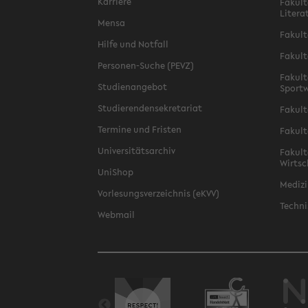
Karriere
Fakult
Litera
Mensa
Fakult
Hilfe und Notfall
Fakult
Personen-Suche (PEVZ)
Fakult
Studienangebot
Sportw
Studierendensekretariat
Fakult
Termine und Fristen
Fakult
Universitätsarchiv
Fakult
Wirtsc
UniShop
Medizi
Vorlesungsverzeichnis (eKVV)
Techni
Webmail