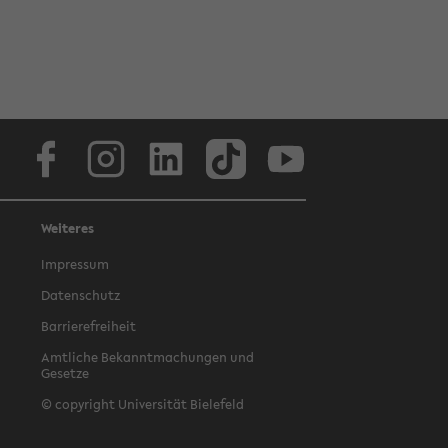
Facebook
Instagram
LinkedIn
TikTok
Youtube
Weiteres
Impressum
Datenschutz
Barrierefreiheit
Amtliche Bekanntmachungen und
Gesetze
© copyright Universität Bielefeld