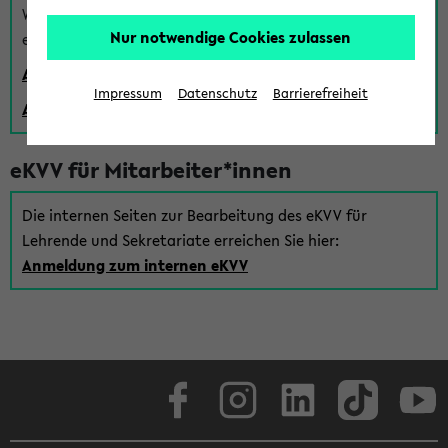
Wenn Sie (noch) kein Uni Login haben, können Sie das
Nur notwendige Cookies zulassen
eKVV auch über einen Gastzugang verwenden:
Anmeldung über einen vorhandenen Gastzugang
Impressum
Datenschutz
Barrierefreiheit
Anlegen eines neuen Gastzugangs
eKVV für Mitarbeiter*innen
Die internen Seiten zur Bearbeitung des eKVV für
Lehrende und Sekretariate erreichen Sie hier:
Anmeldung zum internen eKVV
Facebook
Instagram
LinkedIn
TikTok
Youtube