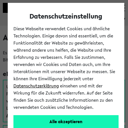
Datenschutzeinstellung
eKVV
Diese Webseite verwendet Cookies und ähnliche
Anmeldung am eKVV
Technologien. Einige davon sind essentiell, um die
Funktionalität der Website zu gewährleisten,
während andere uns helfen, die Website und Ihre
Es gibt mehrere Möglichkeiten zur Anmeldung am eKVV.
Erfahrung zu verbessern. Falls Sie zustimmen,
Bitte wählen Sie die für Sie richtige aus:
verwenden wir Cookies und Daten auch, um Ihre
Interaktionen mit unserer Webseite zu messen. Sie
eKVV für Studierende
können Ihre Einwilligung jederzeit unter
Datenschutzerklärung
einsehen und mit der
Um sich einen Stundenplan zu erstellen und alle weiteren
Wirkung für die Zukunft widerrufen. Auf der Seite
Funktionen des eKVVs für Studierende zu nutzen,
finden Sie auch zusätzliche Informationen zu den
verwenden Sie diesen Link zur Anmeldung über Ihr Uni
verwendeten Cookies und Technologien.
Login:
Anmeldung zum eKVV der Studierenden
Alle akzeptieren