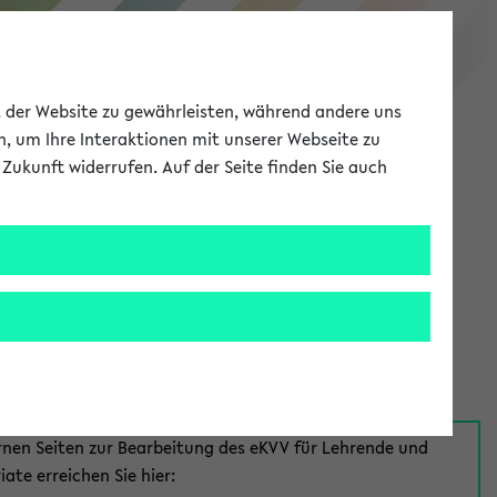
eKVV
ät der Website zu gewährleisten, während andere uns
h, um Ihre Interaktionen mit unserer Webseite zu
Zukunft widerrufen. Auf der Seite finden Sie auch
Meine Uni
EN
ANMELDEN
aus:
für Mitarbeiter*innen
rnen Seiten zur Bearbeitung des eKVV für Lehrende und
iate erreichen Sie hier: