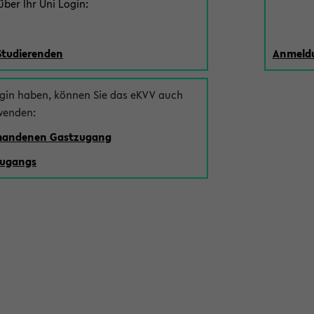
ber Ihr Uni Login:
Studierenden
Anmeldu
ogin haben, können Sie das eKVV auch
wenden:
rhandenen Gastzugang
zugangs