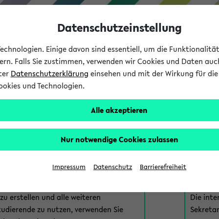
Datenschutzeinstellung
chnologien. Einige davon sind essentiell, um die Funktionalit
sern. Falls Sie zustimmen, verwenden wir Cookies und Daten auc
nter
Datenschutzerklärung
einsehen und mit der Wirkung für die 
ookies und Technologien.
Studium
Lehre
International
Alle akzeptieren
am eKVV
Nur notwendige Cookies zulassen
 zur Anmeldung am eKVV. Bitte wählen Sie die für Sie richtige 
Impressum
Datenschutz
Barrierefreiheit
nde
eKVV 
u erstellen und alle weiteren
Die inte
tudierende zu nutzen, verwenden Sie
Sekretar