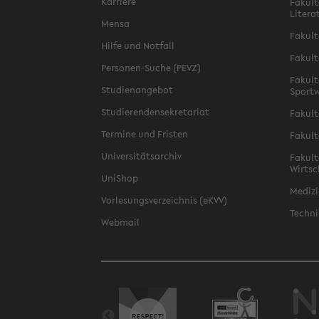
Karriere
Fakult
Litera
Mensa
Fakult
Hilfe und Notfall
Fakult
Personen-Suche (PEVZ)
Fakult
Studienangebot
Sportw
Studierendensekretariat
Fakult
Termine und Fristen
Fakult
Universitätsarchiv
Fakult
Wirtsc
UniShop
Medizi
Vorlesungsverzeichnis (eKVV)
Techni
Webmail