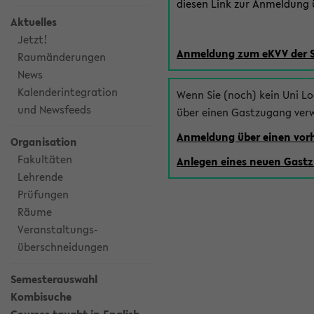
diesen Link zur Anmeldung ü
Aktuelles
Jetzt!
Anmeldung zum eKVV der 
Raumänderungen
News
Kalenderintegration
Wenn Sie (noch) kein Uni L
und Newsfeeds
über einen Gastzugang ver
Anmeldung über einen vo
Organisation
Fakultäten
Anlegen eines neuen Gast
Lehrende
Prüfungen
Räume
Veranstaltungs-
überschneidungen
Semesterauswahl
Kombisuche