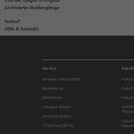
Courses taught in English
Archivierte Studiengänge
Verlauf
Hilfe & Kontakt
Service
Fakul
Anreise und Kontakt
Fakult
Bewerbung
Fakult
Bibliothek
Fakult
Campus-Bauen
Fakult
Philos
Hochschulsport
Fakult
IT-Services (BITS)
Gesun