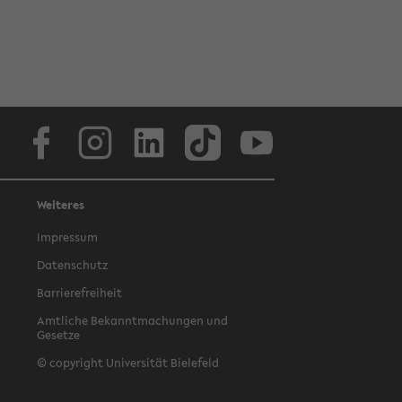
Facebook
Instagram
LinkedIn
TikTok
Youtube
Weiteres
Impressum
Datenschutz
Barrierefreiheit
Amtliche Bekanntmachungen und
Gesetze
© copyright Universität Bielefeld