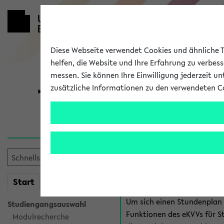
Diese Webseite verwendet Cookies und ähnliche Te
helfen, die Website und Ihre Erfahrung zu verbes
messen. Sie können Ihre Einwilligung jederzeit u
zusätzliche Informationen zu den verwendeten C
Universität
Forschung
Anmeldung 
Es gibt mehrere Möglichkeiten
eKVV für Studiere
mein
Start
eKVV
Um sich einen Stundenplan z
Studiengangsauswahl
Funktionen des eKVVs für S
Modulrecherche