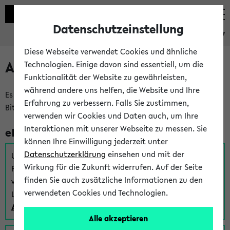
Datenschutzeinstellung
eKVV
Diese Webseite verwendet Cookies und ähnliche
Anmeldung am eKVV
Technologien. Einige davon sind essentiell, um die
Funktionalität der Website zu gewährleisten,
während andere uns helfen, die Website und Ihre
Es gibt mehrere Möglichkeiten zur Anmeldung am eKVV.
Erfahrung zu verbessern. Falls Sie zustimmen,
Bitte wählen Sie die für Sie richtige aus:
verwenden wir Cookies und Daten auch, um Ihre
Interaktionen mit unserer Webseite zu messen. Sie
eKVV für Studierende
können Ihre Einwilligung jederzeit unter
Datenschutzerklärung
einsehen und mit der
Um sich einen Stundenplan zu erstellen und alle weiteren
Wirkung für die Zukunft widerrufen. Auf der Seite
Funktionen des eKVVs für Studierende zu nutzen,
finden Sie auch zusätzliche Informationen zu den
verwenden Sie diesen Link zur Anmeldung über Ihr Uni
verwendeten Cookies und Technologien.
Login:
Anmeldung zum eKVV der Studierenden
Alle akzeptieren