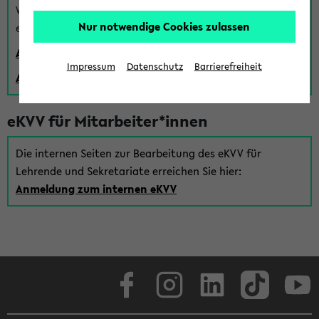
Wenn Sie (noch) kein Uni Login haben, können Sie das
Nur notwendige Cookies zulassen
eKVV auch über einen Gastzugang verwenden:
Anmeldung über einen vorhandenen Gastzugang
Impressum
Datenschutz
Barrierefreiheit
Anlegen eines neuen Gastzugangs
eKVV für Mitarbeiter*innen
Die internen Seiten zur Bearbeitung des eKVV für
Lehrende und Sekretariate erreichen Sie hier:
Anmeldung zum internen eKVV
Facebook
Instagram
LinkedIn
TikTok
Youtube