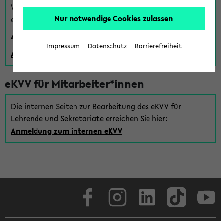
Wenn Sie (noch) kein Uni Login haben, können Sie das
Nur notwendige Cookies zulassen
eKVV auch über einen Gastzugang verwenden:
Anmeldung über einen vorhandenen Gastzugang
Impressum
Datenschutz
Barrierefreiheit
Anlegen eines neuen Gastzugangs
eKVV für Mitarbeiter*innen
Die internen Seiten zur Bearbeitung des eKVV für
Lehrende und Sekretariate erreichen Sie hier:
Anmeldung zum internen eKVV
Facebook
Instagram
LinkedIn
TikTok
Youtube