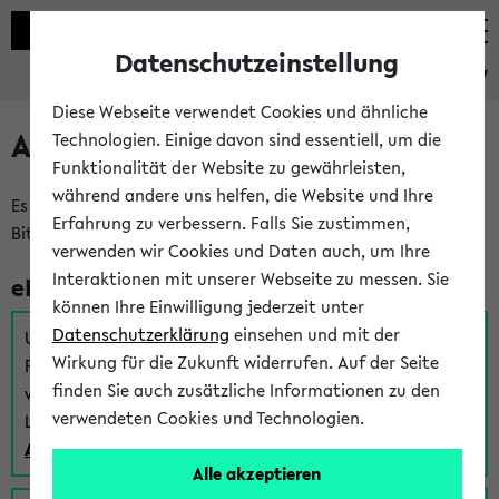
Datenschutzeinstellung
eKVV
Diese Webseite verwendet Cookies und ähnliche
Anmeldung am eKVV
Technologien. Einige davon sind essentiell, um die
Funktionalität der Website zu gewährleisten,
während andere uns helfen, die Website und Ihre
Es gibt mehrere Möglichkeiten zur Anmeldung am eKVV.
Erfahrung zu verbessern. Falls Sie zustimmen,
Bitte wählen Sie die für Sie richtige aus:
verwenden wir Cookies und Daten auch, um Ihre
Interaktionen mit unserer Webseite zu messen. Sie
eKVV für Studierende
können Ihre Einwilligung jederzeit unter
Datenschutzerklärung
einsehen und mit der
Um sich einen Stundenplan zu erstellen und alle weiteren
Wirkung für die Zukunft widerrufen. Auf der Seite
Funktionen des eKVVs für Studierende zu nutzen,
finden Sie auch zusätzliche Informationen zu den
verwenden Sie diesen Link zur Anmeldung über Ihr Uni
verwendeten Cookies und Technologien.
Login:
Anmeldung zum eKVV der Studierenden
Alle akzeptieren