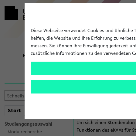
Diese Webseite verwendet Cookies und ähnliche Te
helfen, die Website und Ihre Erfahrung zu verbes
messen. Sie können Ihre Einwilligung jederzeit u
zusätzliche Informationen zu den verwendeten C
Universität
Forschung
Anmeldung 
Es gibt mehrere Möglichkeiten
eKVV für Studiere
mein
Start
eKVV
Um sich einen Stundenplan z
Studiengangsauswahl
Funktionen des eKVVs für S
Modulrecherche