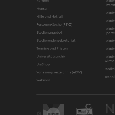
Karriere
Fakult
Litera
Mensa
Fakult
Hilfe und Notfall
Fakult
Personen-Suche (PEVZ)
Fakult
Studienangebot
Sportw
Studierendensekretariat
Fakult
Termine und Fristen
Fakult
Universitätsarchiv
Fakult
Wirtsc
UniShop
Medizi
Vorlesungsverzeichnis (eKVV)
Techni
Webmail