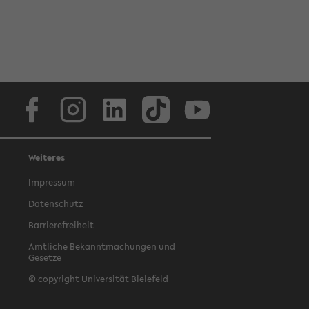
Facebook
Instagram
LinkedIn
TikTok
Youtube
Weiteres
Impressum
Datenschutz
Barrierefreiheit
Amtliche Bekanntmachungen und
Gesetze
© copyright Universität Bielefeld