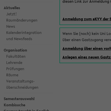
diesen Link zur Anmeldung ü
Aktuelles
Jetzt!
Anmeldung zum eKVV der 
Raumänderungen
News
Kalenderintegration
Wenn Sie (noch) kein Uni L
und Newsfeeds
über einen Gastzugang ver
Anmeldung über einen vo
Organisation
Fakultäten
Anlegen eines neuen Gast
Lehrende
Prüfungen
Räume
Veranstaltungs-
überschneidungen
Semesterauswahl
Kombisuche