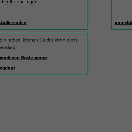
ber Ihr Uni Login:
Studierenden
Anmeldu
ogin haben, können Sie das eKVV auch
wenden:
rhandenen Gastzugang
zugangs