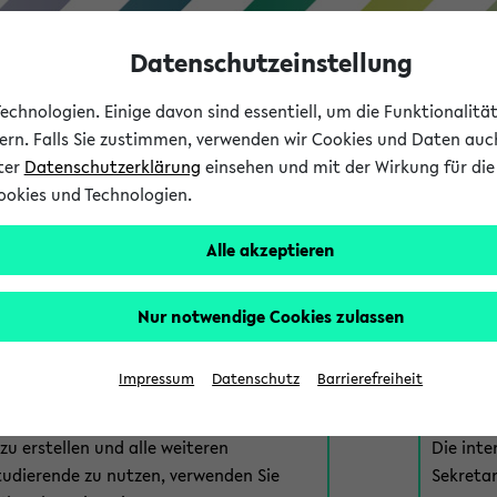
Datenschutzeinstellung
chnologien. Einige davon sind essentiell, um die Funktionalit
sern. Falls Sie zustimmen, verwenden wir Cookies und Daten auc
nter
Datenschutzerklärung
einsehen und mit der Wirkung für die 
ookies und Technologien.
Studium
Lehre
International
Alle akzeptieren
am eKVV
Nur notwendige Cookies zulassen
 zur Anmeldung am eKVV. Bitte wählen Sie die für Sie richtige 
Impressum
Datenschutz
Barrierefreiheit
nde
eKVV 
u erstellen und alle weiteren
Die inte
tudierende zu nutzen, verwenden Sie
Sekretar