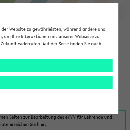
eKVV
ät der Website zu gewährleisten, während andere uns
h, um Ihre Interaktionen mit unserer Webseite zu
Zukunft widerrufen. Auf der Seite finden Sie auch
Meine Uni
EN
ANMELDEN
aus:
für Mitarbeiter*innen
rnen Seiten zur Bearbeitung des eKVV für Lehrende und
iate erreichen Sie hier: