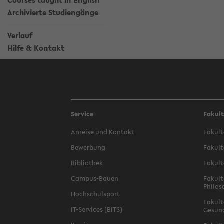
Courses taught in English
Archivierte Studiengänge
Verlauf
Hilfe & Kontakt
Service
Fakul
Anreise und Kontakt
Fakult
Bewerbung
Fakult
Bibliothek
Fakult
Campus-Bauen
Fakult
Philos
Hochschulsport
Fakult
IT-Services (BITS)
Gesun