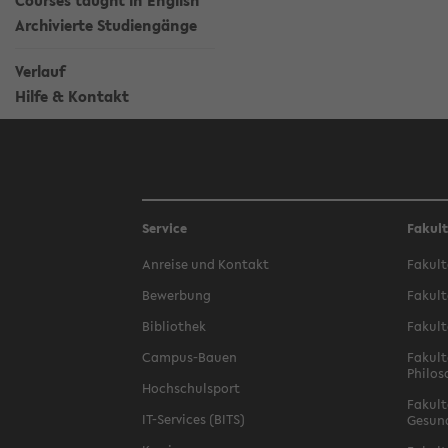
Courses taught in English
Archivierte Studiengänge
Verlauf
Hilfe & Kontakt
Service
Fakul
Anreise und Kontakt
Fakult
Bewerbung
Fakult
Bibliothek
Fakult
Campus-Bauen
Fakult
Philos
Hochschulsport
Fakult
IT-Services (BITS)
Gesun