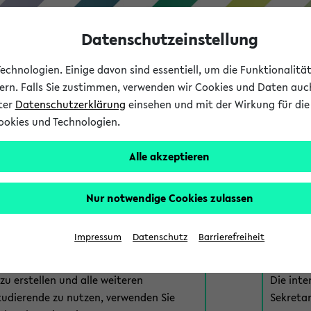
Datenschutzeinstellung
chnologien. Einige davon sind essentiell, um die Funktionalit
sern. Falls Sie zustimmen, verwenden wir Cookies und Daten auc
nter
Datenschutzerklärung
einsehen und mit der Wirkung für die 
ookies und Technologien.
Studium
Lehre
International
Alle akzeptieren
am eKVV
Nur notwendige Cookies zulassen
 zur Anmeldung am eKVV. Bitte wählen Sie die für Sie richtige 
Impressum
Datenschutz
Barrierefreiheit
nde
eKVV 
u erstellen und alle weiteren
Die inte
tudierende zu nutzen, verwenden Sie
Sekretar