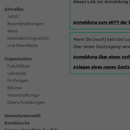
diesen Link zur Anmeldung ü
Aktuelles
Jetzt!
Anmeldung zum eKVV der 
Raumänderungen
News
Kalenderintegration
Wenn Sie (noch) kein Uni L
und Newsfeeds
über einen Gastzugang ver
Anmeldung über einen vo
Organisation
Fakultäten
Anlegen eines neuen Gast
Lehrende
Prüfungen
Räume
Veranstaltungs-
überschneidungen
Semesterauswahl
Kombisuche