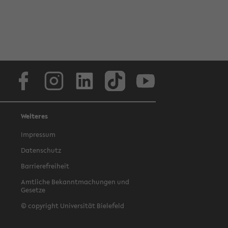
Facebook
Instagram
LinkedIn
TikTok
Youtube
Weiteres
Impressum
Datenschutz
Barrierefreiheit
Amtliche Bekanntmachungen und
Gesetze
© copyright Universität Bielefeld