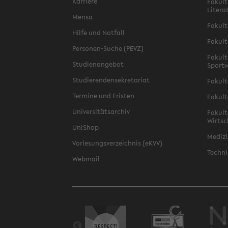
Karriere
Fakult
Litera
Mensa
Fakult
Hilfe und Notfall
Fakult
Personen-Suche (PEVZ)
Fakult
Studienangebot
Sportw
Studierendensekretariat
Fakult
Termine und Fristen
Fakult
Universitätsarchiv
Fakult
Wirtsc
UniShop
Medizi
Vorlesungsverzeichnis (eKVV)
Techni
Webmail