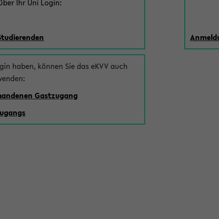
ber Ihr Uni Login:
Studierenden
Anmeldu
ogin haben, können Sie das eKVV auch
wenden:
rhandenen Gastzugang
zugangs