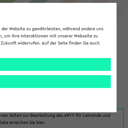
eKVV
ät der Website zu gewährleisten, während andere uns
h, um Ihre Interaktionen mit unserer Webseite zu
Zukunft widerrufen. Auf der Seite finden Sie auch
Meine Uni
EN
ANMELDEN
aus:
für Mitarbeiter*innen
rnen Seiten zur Bearbeitung des eKVV für Lehrende und
iate erreichen Sie hier: