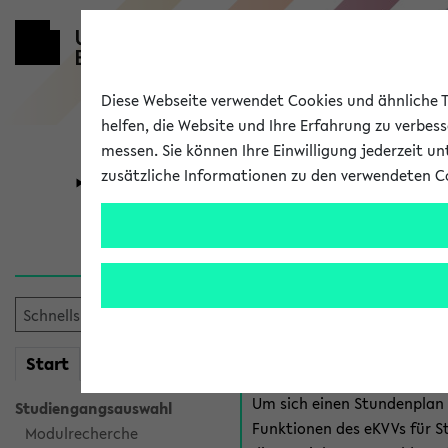
Diese Webseite verwendet Cookies und ähnliche Te
helfen, die Website und Ihre Erfahrung zu verbes
messen. Sie können Ihre Einwilligung jederzeit u
zusätzliche Informationen zu den verwendeten C
Universität
Forschung
Anmeldung 
Es gibt mehrere Möglichkeiten
eKVV für Studiere
mein
Start
eKVV
Um sich einen Stundenplan z
Studiengangsauswahl
Funktionen des eKVVs für S
Modulrecherche