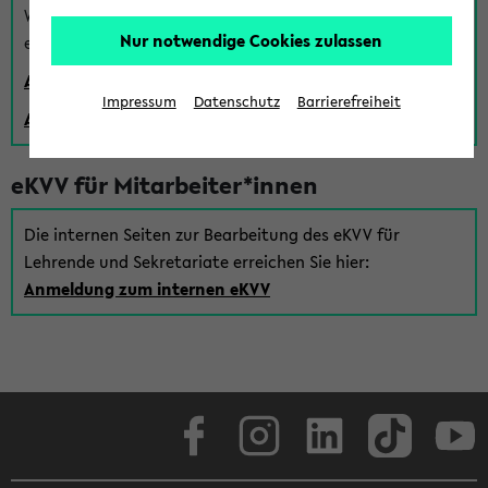
Wenn Sie (noch) kein Uni Login haben, können Sie das
Nur notwendige Cookies zulassen
eKVV auch über einen Gastzugang verwenden:
Anmeldung über einen vorhandenen Gastzugang
Impressum
Datenschutz
Barrierefreiheit
Anlegen eines neuen Gastzugangs
eKVV für Mitarbeiter*innen
Die internen Seiten zur Bearbeitung des eKVV für
Lehrende und Sekretariate erreichen Sie hier:
Anmeldung zum internen eKVV
Facebook
Instagram
LinkedIn
TikTok
Youtube