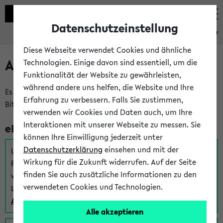
Datenschutzeinstellung
eKVV
Diese Webseite verwendet Cookies und ähnliche
Anmeldung am eKVV
Technologien. Einige davon sind essentiell, um die
Funktionalität der Website zu gewährleisten,
während andere uns helfen, die Website und Ihre
Es gibt mehrere Möglichkeiten zur Anmeldung am eKVV.
Erfahrung zu verbessern. Falls Sie zustimmen,
Bitte wählen Sie die für Sie richtige aus:
verwenden wir Cookies und Daten auch, um Ihre
Interaktionen mit unserer Webseite zu messen. Sie
eKVV für Studierende
können Ihre Einwilligung jederzeit unter
Datenschutzerklärung
einsehen und mit der
Um sich einen Stundenplan zu erstellen und alle weiteren
Wirkung für die Zukunft widerrufen. Auf der Seite
Funktionen des eKVVs für Studierende zu nutzen,
finden Sie auch zusätzliche Informationen zu den
verwenden Sie diesen Link zur Anmeldung über Ihr Uni
verwendeten Cookies und Technologien.
Login:
Anmeldung zum eKVV der Studierenden
Alle akzeptieren