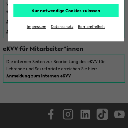
Wenn Sie (noch) kein Uni Login haben, können Sie das
Nur notwendige Cookies zulassen
eKVV auch über einen Gastzugang verwenden:
Anmeldung über einen vorhandenen Gastzugang
Impressum
Datenschutz
Barrierefreiheit
Anlegen eines neuen Gastzugangs
eKVV für Mitarbeiter*innen
Die internen Seiten zur Bearbeitung des eKVV für
Lehrende und Sekretariate erreichen Sie hier:
Anmeldung zum internen eKVV
Facebook
Instagram
LinkedIn
TikTok
Youtube