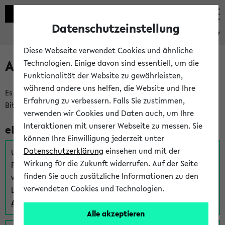
Datenschutzeinstellung
eKVV
Diese Webseite verwendet Cookies und ähnliche
Anmeldung am eKVV
Technologien. Einige davon sind essentiell, um die
Funktionalität der Website zu gewährleisten,
während andere uns helfen, die Website und Ihre
Es gibt mehrere Möglichkeiten zur Anmeldung am eKVV.
Erfahrung zu verbessern. Falls Sie zustimmen,
Bitte wählen Sie die für Sie richtige aus:
verwenden wir Cookies und Daten auch, um Ihre
Interaktionen mit unserer Webseite zu messen. Sie
eKVV für Studierende
können Ihre Einwilligung jederzeit unter
Datenschutzerklärung
einsehen und mit der
Um sich einen Stundenplan zu erstellen und alle weiteren
Wirkung für die Zukunft widerrufen. Auf der Seite
Funktionen des eKVVs für Studierende zu nutzen,
finden Sie auch zusätzliche Informationen zu den
verwenden Sie diesen Link zur Anmeldung über Ihr Uni
verwendeten Cookies und Technologien.
Login:
Anmeldung zum eKVV der Studierenden
Alle akzeptieren