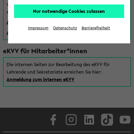
Wenn Sie (noch) kein Uni Login haben, können Sie das
Nur notwendige Cookies zulassen
eKVV auch über einen Gastzugang verwenden:
Anmeldung über einen vorhandenen Gastzugang
Impressum
Datenschutz
Barrierefreiheit
Anlegen eines neuen Gastzugangs
eKVV für Mitarbeiter*innen
Die internen Seiten zur Bearbeitung des eKVV für
Lehrende und Sekretariate erreichen Sie hier:
Anmeldung zum internen eKVV
Facebook
Instagram
LinkedIn
TikTok
Youtube