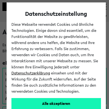
Datenschutzeinstellung
eKVV
Diese Webseite verwendet Cookies und ähnliche
Anmeldung am eKVV
Technologien. Einige davon sind essentiell, um die
Funktionalität der Website zu gewährleisten,
während andere uns helfen, die Website und Ihre
Es gibt mehrere Möglichkeiten zur Anmeldung am eKVV.
Erfahrung zu verbessern. Falls Sie zustimmen,
Bitte wählen Sie die für Sie richtige aus:
verwenden wir Cookies und Daten auch, um Ihre
Interaktionen mit unserer Webseite zu messen. Sie
eKVV für Studierende
können Ihre Einwilligung jederzeit unter
Datenschutzerklärung
einsehen und mit der
Um sich einen Stundenplan zu erstellen und alle weiteren
Wirkung für die Zukunft widerrufen. Auf der Seite
Funktionen des eKVVs für Studierende zu nutzen,
finden Sie auch zusätzliche Informationen zu den
verwenden Sie diesen Link zur Anmeldung über Ihr Uni
verwendeten Cookies und Technologien.
Login:
Anmeldung zum eKVV der Studierenden
Alle akzeptieren