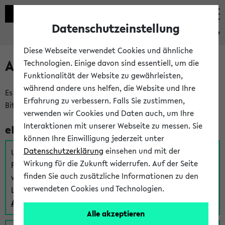
Datenschutzeinstellung
eKVV
Diese Webseite verwendet Cookies und ähnliche
Anmeldung am eKVV
Technologien. Einige davon sind essentiell, um die
Funktionalität der Website zu gewährleisten,
während andere uns helfen, die Website und Ihre
Es gibt mehrere Möglichkeiten zur Anmeldung am eKVV.
Erfahrung zu verbessern. Falls Sie zustimmen,
Bitte wählen Sie die für Sie richtige aus:
verwenden wir Cookies und Daten auch, um Ihre
Interaktionen mit unserer Webseite zu messen. Sie
eKVV für Studierende
können Ihre Einwilligung jederzeit unter
Datenschutzerklärung
einsehen und mit der
Um sich einen Stundenplan zu erstellen und alle weiteren
Wirkung für die Zukunft widerrufen. Auf der Seite
Funktionen des eKVVs für Studierende zu nutzen,
finden Sie auch zusätzliche Informationen zu den
verwenden Sie diesen Link zur Anmeldung über Ihr Uni
verwendeten Cookies und Technologien.
Login:
Anmeldung zum eKVV der Studierenden
Alle akzeptieren