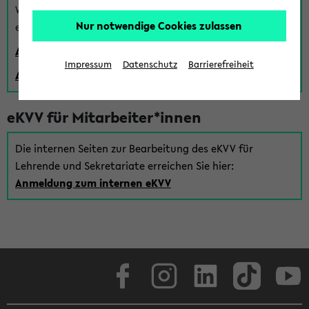
Wenn Sie (noch) kein Uni Login haben, können Sie das
Nur notwendige Cookies zulassen
eKVV auch über einen Gastzugang verwenden:
Anmeldung über einen vorhandenen Gastzugang
Impressum
Datenschutz
Barrierefreiheit
Anlegen eines neuen Gastzugangs
eKVV für Mitarbeiter*innen
Die internen Seiten zur Bearbeitung des eKVV für
Lehrende und Sekretariate erreichen Sie hier:
Anmeldung zum internen eKVV
Facebook
Instagram
LinkedIn
TikTok
Youtube