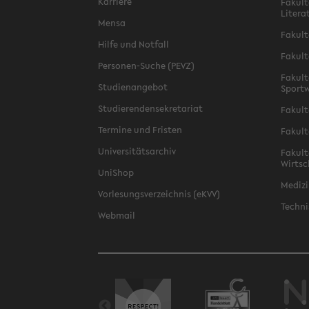
Karriere
Fakult
Litera
Mensa
Fakult
Hilfe und Notfall
Fakult
Personen-Suche (PEVZ)
Fakult
Studienangebot
Sportw
Studierendensekretariat
Fakult
Termine und Fristen
Fakult
Universitätsarchiv
Fakult
Wirtsc
UniShop
Medizi
Vorlesungsverzeichnis (eKVV)
Techni
Webmail