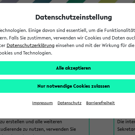
Datenschutzeinstellung
chnologien. Einige davon sind essentiell, um die Funktionalit
sern. Falls Sie zustimmen, verwenden wir Cookies und Daten auc
nter
Datenschutzerklärung
einsehen und mit der Wirkung für die 
ookies und Technologien.
Studium
Lehre
International
Alle akzeptieren
am eKVV
Nur notwendige Cookies zulassen
 zur Anmeldung am eKVV. Bitte wählen Sie die für Sie richtige 
Impressum
Datenschutz
Barrierefreiheit
nde
eKVV 
u erstellen und alle weiteren
Die inte
tudierende zu nutzen, verwenden Sie
Sekretar