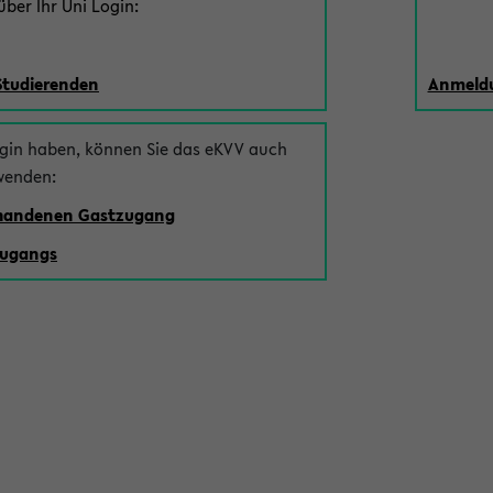
ber Ihr Uni Login:
Studierenden
Anmeldu
ogin haben, können Sie das eKVV auch
wenden:
rhandenen Gastzugang
zugangs