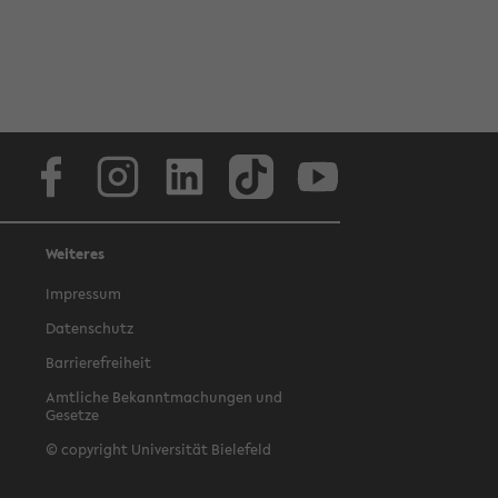
Facebook
Instagram
LinkedIn
TikTok
Youtube
Weiteres
Impressum
Datenschutz
Barrierefreiheit
Amtliche Bekanntmachungen und
Gesetze
© copyright Universität Bielefeld