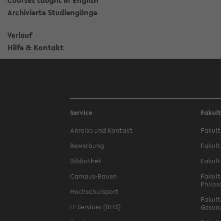
Courses taught in English
Archivierte Studiengänge
Verlauf
Hilfe & Kontakt
Service
Fakul
Anreise und Kontakt
Fakult
Bewerbung
Fakult
Bibliothek
Fakult
Campus-Bauen
Fakult
Philos
Hochschulsport
Fakult
IT-Services (BITS)
Gesun