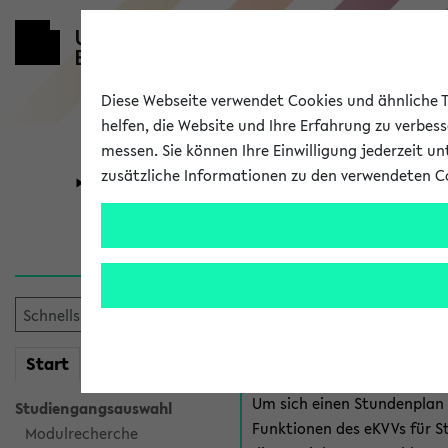
Diese Webseite verwendet Cookies und ähnliche Te
helfen, die Website und Ihre Erfahrung zu verbes
messen. Sie können Ihre Einwilligung jederzeit u
zusätzliche Informationen zu den verwendeten C
Universität
Forschung
Anmeldung 
Es gibt mehrere Möglichkeiten
eKVV für Studiere
mein
Start
eKVV
Um sich einen Stundenplan z
Studiengangsauswahl
Funktionen des eKVVs für S
Modulrecherche