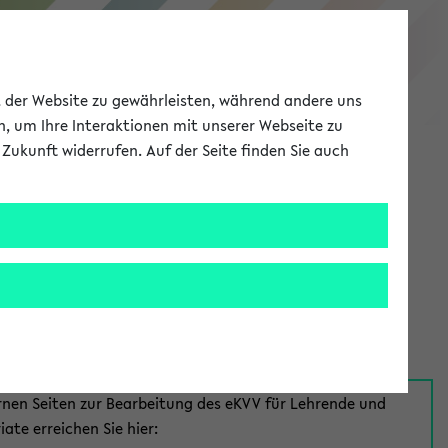
eKVV
ät der Website zu gewährleisten, während andere uns
h, um Ihre Interaktionen mit unserer Webseite zu
Zukunft widerrufen. Auf der Seite finden Sie auch
Meine Uni
EN
ANMELDEN
aus:
für Mitarbeiter*innen
rnen Seiten zur Bearbeitung des eKVV für Lehrende und
iate erreichen Sie hier: