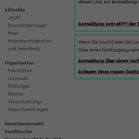
diesen Link zur Anmeldung ü
Aktuelles
Jetzt!
Anmeldung zum eKVV der 
Raumänderungen
News
Kalenderintegration
Wenn Sie (noch) kein Uni L
und Newsfeeds
über einen Gastzugang ver
Anmeldung über einen vo
Organisation
Fakultäten
Anlegen eines neuen Gast
Lehrende
Prüfungen
Räume
Veranstaltungs-
überschneidungen
Semesterauswahl
Kombisuche